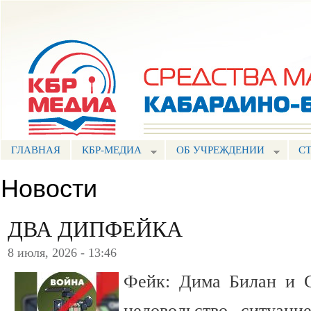
Пе
ос
Портал СМИ КБР
со
ГЛАВНАЯ
КБР-МЕДИА
ОБ УЧРЕЖДЕНИИ
С
Новости
ДВА ДИПФЕЙКА
8 июля, 2026 - 13:46
Фейк: Дима Билан и С
недовольство ситуаци