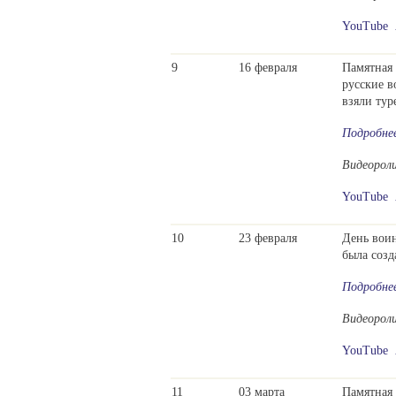
YouTube
9
16 февраля
Памятная 
русские 
взяли тур
Подробне
Видеорол
YouTube
10
23 февраля
День воин
была созд
Подробне
Видеорол
YouTube
11
03 марта
Памятная 