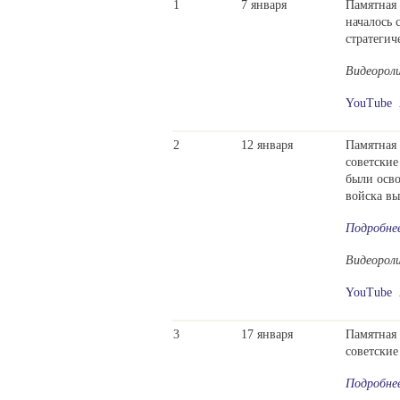
1
7 января
Памятная 
началось 
стратегич
Видеорол
YouTube
2
12 января
Памятная 
советские
были осво
войска вы
Подробне
Видеорол
YouTube
3
17 января
Памятная 
советские
Подробне