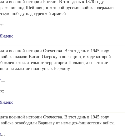
дата военной истории России. В этот день в 1878 году
сражение под Шейново, в которой русские войска одержали
ескую победу над турецкой армией.
ик:
Яндекс
дата военной истории Отечества. В этот день в 1945 году
 войска начали Висло-Одерскую операцию, в ходе которой
бождены значительные территории Польши, а советские
шли на дальние подступы к Берлину.
е
…
ик:
Яндекс
дата военной истории Отечества. В этот день в 1945 году
 войска освободили Варшаву от немецко-фашистских войск.
е
…