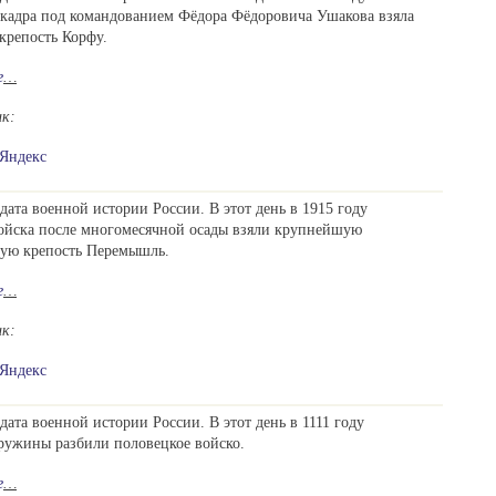
скадра под командованием Фёдора Фёдоровича Ушакова взяла
крепость Корфу.
е
…
ик:
Яндекс
дата военной истории России. В этот день в 1915 году
войска после многомесячной осады взяли крупнейшую
кую крепость Перемышль.
е
…
ик:
Яндекс
дата военной истории России. В этот день в 1111 году
ружины разбили половецкое войско.
е
…