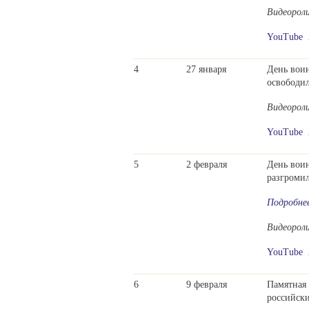
Видеорол
YouTube
4
27 января
День воин
освободил
Видеорол
YouTube
5
2 февраля
День воин
разгромил
Подробне
Видеорол
YouTube
6
9 февраля
Памятная 
российски