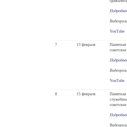
сражались
Подробне
Видеорол
YouTube
7
13 февраля
Памятная 
советские
Подробне
Видеорол
YouTube
8
15 февраля
Памятная 
служебный
советские
Подробне
Видеорол