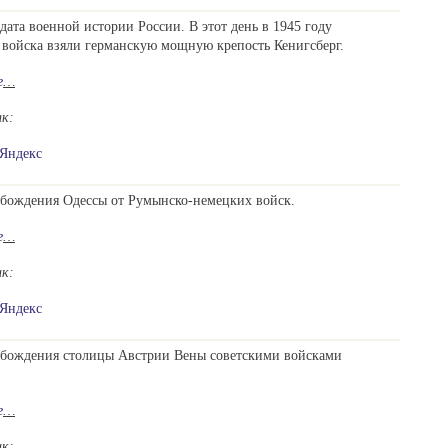
дата военной истории России. В этот день в 1945 году
 войска взяли германскую мощную крепость Кенигсберг.
е
…
ик:
Яндекс
обождения Одессы от Румынско-немецких войск.
е
…
ик:
Яндекс
обождения столицы Австрии Вены советскими войсками
е
…
ик: