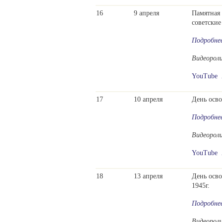
16
9 апреля
Памятная 
советские
Подробне
Видеорол
YouTube
17
10 апреля
День осв
Подробне
Видеорол
YouTube
18
13 апреля
День осв
1945г.
Подробне
Видеорол