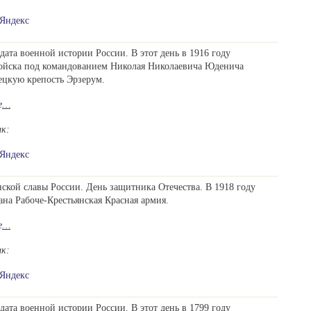
Яндекс
дата военной истории России. В этот день в 1916 году
войска под командованием Николая Николаевича Юденича
ецкую крепость Эрзерум.
е
…
ик:
Яндекс
ской славы России. День защитника Отечества. В 1918 году
ана Рабоче-Крестьянская Красная армия.
е
…
ик:
Яндекс
дата военной истории России. В этот день в 1799 году