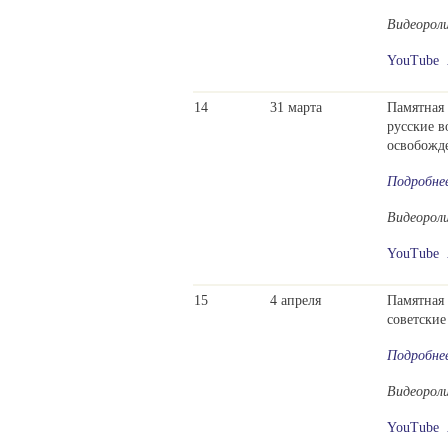
Видеорол
YouTube
14
31 марта
Памятная 
русские в
освобожде
Подробне
Видеорол
YouTube
15
4 апреля
Памятная 
советские
Подробне
Видеорол
YouTube