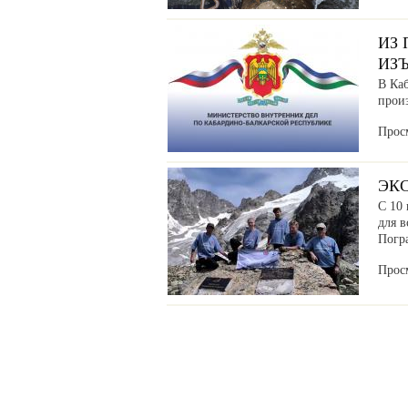
ИЗ
ИЗ
В Ка
прои
Прос
ЭК
С 10 
для в
Погр
Прос