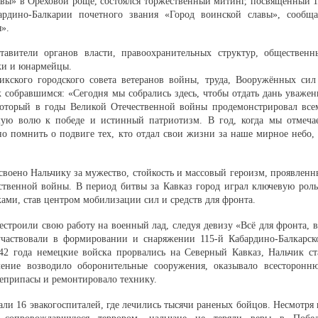
авы» в Ореховой роще, состоялся торжественный митинг, посвященный 1
рдино-Балкарии почетного звания «Город воинской славы», сообща
».
авители органов власти, правоохранительных структур, общественн
ики и юнармейцы.
икского городского совета ветеранов войны, труда, Вооружённых сил
 собравшимся: «Сегодня мы собрались здесь, чтобы отдать дань уважен
который в годы Великой Отечественной войны продемонстрировал все
мую волю к победе и истинный патриотизм. В год, когда мы отмеча
о помнить о подвиге тех, кто отдал свои жизни за наше мирное небо, 
воено Нальчику за мужество, стойкость и массовый героизм, проявленн
твенной войны. В период битвы за Кавказ город играл ключевую роль
ами, став центром мобилизации сил и средств для фронта.
строили свою работу на военный лад, следуя девизу «Всё для фронта, в
частвовали в формировании и снаряжении 115-й Кабардино-Балкарск
42 года немецкие войска прорвались на Северный Кавказ, Нальчик ст
ение возводило оборонительные сооружения, оказывало всесторонн
еприпасы и ремонтировало технику.
али 16 эвакогоспиталей, где лечились тысячи раненых бойцов. Несмотря 