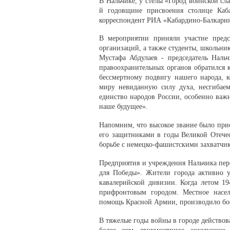
В Нальчике, у стелы «Город воинской сл
й годовщине присвоения столице Каба
корреспондент РИА «Кабардино-Балкария
В мероприятии приняли участие предст
организаций, а также студенты, школьн
Мустафа Абдулаев - председатель Нальч
правоохранительных органов обратился к
бессмертному подвигу нашего народа, 
миру невиданную силу духа, несгибае
единство народов России, особенно важн
наше будущее».
Напомним, что высокое звание было прис
его защитниками в годы Великой Отечес
борьбе с немецко-фашистскими захватчик
Предприятия и учреждения Нальчика пере
для Победы». Жители города активно у
кавалерийской дивизии. Когда летом 19
прифронтовым городом. Местное насел
помощь Красной Армии, производило бо
В тяжелые годы войны в городе действов