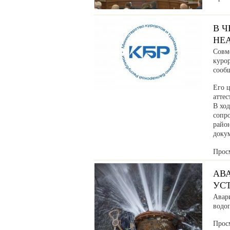
В 
НЕ
Совм
куро
сообщ
Его ц
аттес
В хо
сопр
райо
доку
Прос
АВ
УС
Авар
водоп
Прос