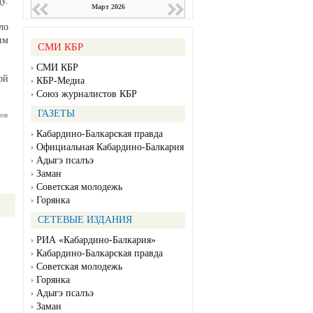
у.
Март 2026
ло
им
СМИ КБР
СМИ КБР
ой
КБР-Медиа
Союз журналистов КБР
ГАЗЕТЫ
ов
Кабардино-Балкарская правда
Официальная Кабардино-Балкария
Адыгэ псалъэ
Заман
Советская молодежь
Горянка
СЕТЕВЫЕ ИЗДАНИЯ
РИА «Кабардино-Балкария»
Кабардино-Балкарская правда
Советская молодежь
Горянка
Адыгэ псалъэ
Заман