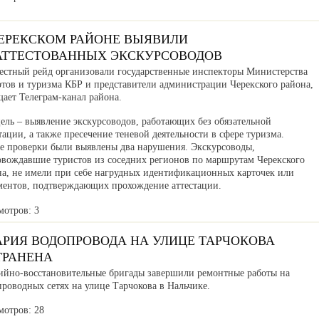
ЧЕРЕКСКОМ РАЙОНЕ ВЫЯВИЛИ
АТТЕСТОВАННЫХ ЭКСКУРСОВОДОВ
естный рейд организовали государственные инспекторы Министерства
ртов и туризма КБР и представители администрации Черекского района,
ает Телеграм-канал района.
ель – выявление экскурсоводов, работающих без обязательной
тации, а также пресечение теневой деятельности в сфере туризма.
де проверки были выявлены два нарушения. Экскурсоводы,
овождавшие туристов из соседних регионов по маршрутам Черекского
на, не имели при себе нагрудных идентификационных карточек или
ментов, подтверждающих прохождение аттестации.
мотров: 3
АРИЯ ВОДОПРОВОДА НА УЛИЦЕ ТАРЧОКОВА
ТРАНЕНА
ийно-восстановительные бригады завершили ремонтные работы на
роводных сетях на улице Тарчокова в Нальчике.
мотров: 28