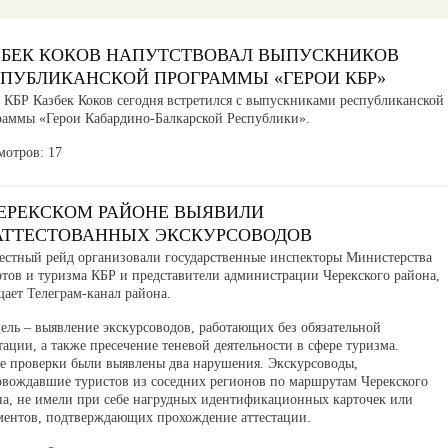
ЗБЕК КОКОВ НАПУТСТВОВАЛ ВЫПУСКНИКОВ
СПУБЛИКАНСКОЙ ПРОГРАММЫ «ГЕРОИ КБР»
а КБР Казбек Коков сегодня встретился с выпускниками республиканской
раммы «Герои Кабардино-Балкарской Республики».
мотров: 17
ЧЕРЕКСКОМ РАЙОНЕ ВЫЯВИЛИ
АТТЕСТОВАННЫХ ЭКСКУРСОВОДОВ
естный рейд организовали государственные инспекторы Министерства
ртов и туризма КБР и представители администрации Черекского района,
ает Телеграм-канал района.
ель – выявление экскурсоводов, работающих без обязательной
тации, а также пресечение теневой деятельности в сфере туризма.
де проверки были выявлены два нарушения. Экскурсоводы,
овождавшие туристов из соседних регионов по маршрутам Черекского
на, не имели при себе нагрудных идентификационных карточек или
ментов, подтверждающих прохождение аттестации.