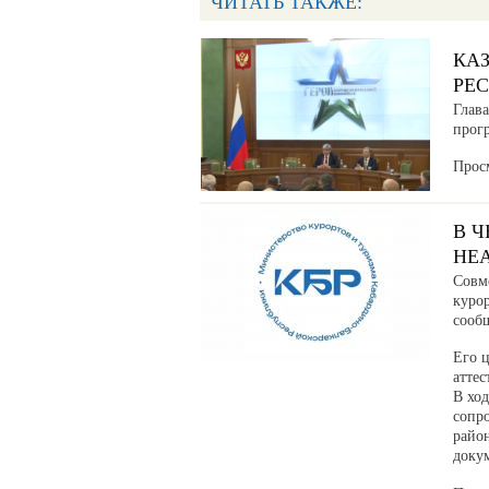
ЧИТАТЬ ТАКЖЕ:
КА
РЕ
Глав
прог
Прос
В 
НЕ
Совм
куро
сообщ
Его ц
аттес
В хо
сопр
райо
доку