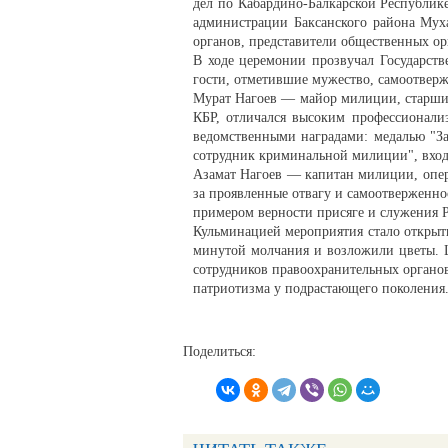
дел по Кабардино-Балкарской Республике
администрации Баксанского района Мух
органов, представители общественных ор
В ходе церемонии прозвучал Государст
гости, отметившие мужество, самоотверж
Мурат Нагоев — майор милиции, старши
КБР, отличался высоким профессионали
ведомственными наградами: медалью "За
сотрудник криминальной милиции", вход
Азамат Нагоев — капитан милиции, опер
за проявленные отвагу и самоотверженн
примером верности присяге и служения 
Кульминацией мероприятия стало открыт
минутой молчания и возложили цветы. Ц
сотрудников правоохранительных органо
патриотизма у подрастающего поколения
Поделиться: