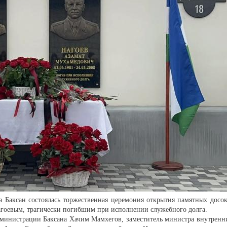
а Баксан состоялась торжественная церемония открытия памятных досок
агоевым, трагически погибшим при исполнении служебного долга.
дминистрации Баксана Хачим Мамхегов, заместитель министра внутренн