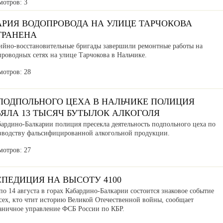
мотров: 3
АРИЯ ВОДОПРОВОДА НА УЛИЦЕ ТАРЧОКОВА
ТРАНЕНА
ийно-восстановительные бригады завершили ремонтные работы на
роводных сетях на улице Тарчокова в Нальчике.
мотров: 28
 ПОДПОЛЬНОГО ЦЕХА В НАЛЬЧИКЕ ПОЛИЦИЯ
ЪЯЛА 13 ТЫСЯЧ БУТЫЛОК АЛКОГОЛЯ
бардино-Балкарии полиция пресекла деятельность подпольного цеха по
зводству фальсифицированной алкогольной продукции.
мотров: 27
СПЕДИЦИЯ НА ВЫСОТУ 4100
по 14 августа в горах Кабардино-Балкарии состоится знаковое событие
сех, кто чтит историю Великой Отечественной войны, сообщает
аничное управление ФСБ России по КБР.