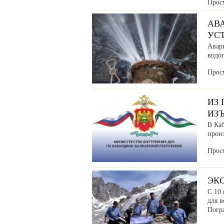
Прос
АВ
УС
Авар
водоп
Прос
ИЗ
ИЗ
В Ка
прои
Прос
ЭК
С 10 
для в
Погр