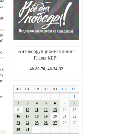
вы
ых
ые
по
ён
ий
Антикоррупционная линия
ю,
Главы КБР:
ал
40-89-70, 40-34-32
их
гу
ии
ПН
ВТ
СР
ЧТ
ПТ
СБ
ВС
ра
1
2
3
4
5
6
7
8
9
10
11
12
13
14
15
16
17
18
19
20
21
22
23
24
25
26
27
28
29
30
31