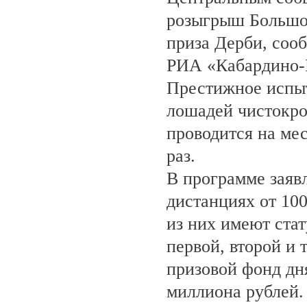
розыгрыш Большо
приза Дерби, соо
РИА «Кабардино-
Престижное испыт
лошадей чистокро
проводится на ме
раз.
В программе заяв
дистанциях от 100
из них имеют ста
первой, второй и 
призовой фонд дня
миллиона рублей.