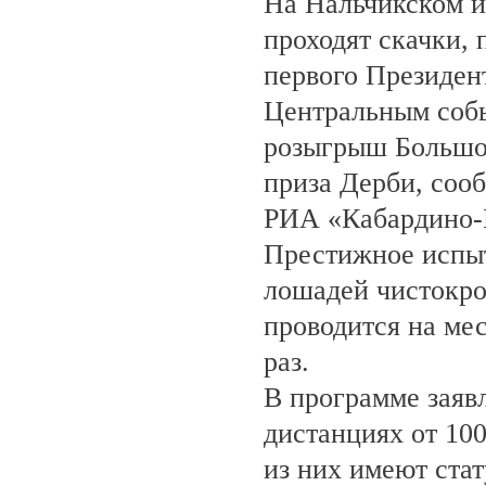
На Нальчикском и
проходят скачки,
первого Президен
Центральным собы
розыгрыш Большо
приза Дерби, соо
РИА «Кабардино-
Престижное испыт
лошадей чистокро
проводится на ме
раз.
В программе заяв
дистанциях от 100
из них имеют ста