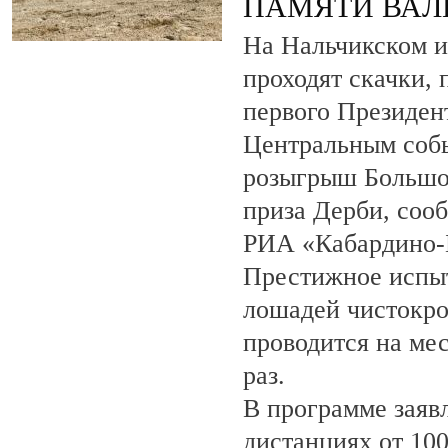
ПАМЯТИ ВАЛ
На Нальчикском и
проходят скачки,
первого Президен
Центральным собы
розыгрыш Большо
приза Дерби, соо
РИА «Кабардино-
Престижное испыт
лошадей чистокро
проводится на ме
раз.
В программе заяв
дистанциях от 100