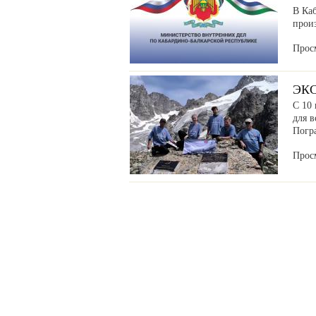
В Ка
прои
Прос
ЭК
С 10 
для в
Погр
Прос