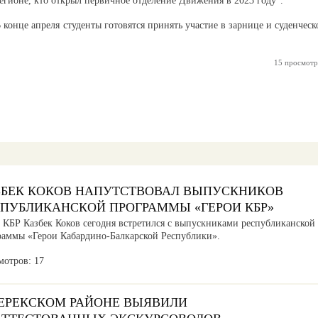
егионе, кто открыл первичное отделение Движения в 2023 году".
 конце апреля студенты готовятся принять участие в зарнице и суденческ
15 просмотр
ЗБЕК КОКОВ НАПУТСТВОВАЛ ВЫПУСКНИКОВ
СПУБЛИКАНСКОЙ ПРОГРАММЫ «ГЕРОИ КБР»
а КБР Казбек Коков сегодня встретился с выпускниками республиканской
раммы «Герои Кабардино-Балкарской Республики».
мотров: 17
ЧЕРЕКСКОМ РАЙОНЕ ВЫЯВИЛИ