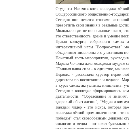
Студенты Нальчикского колледжа лёгко
Общероссийского общественно-государст
Сегодня они делятся итогами активной
превратить свои знания в реальные дост
Молодые люди не понаслышке знают, что 
это ответственность, драйв и умение вест
Целью конкурса, собравшего самых 
интерактивной игры "Вопрос-ответ" мо
объединяют миллионы его участников по 
Почётный гость мероприятия, руководит
Марьям Чочаева дала молодежи мудрые со
"Главная наша сила - в единстве, мы на
Первых, - рассказала куратор первичн
директора по воспитанию и педагог Мар
в курсе самых актуальных инициатив, уча
Сегодня в колледже сформировалась ком
деятельности: "Образование и знания",
здоровый образ жизни", "Медиа и комму
Каждый лидер - это искра, которая заж
колледжа лёгкой промышленности - это к
победам" стал своеобразным девизом сту
экологии и медиа - позволят буквально 