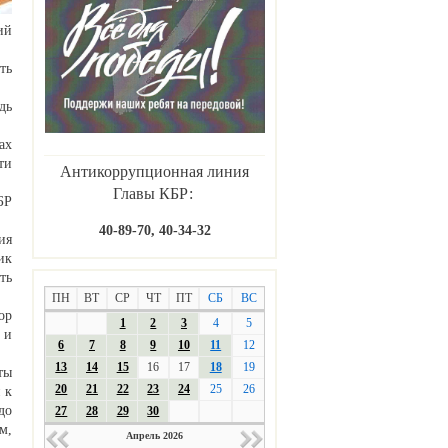
ий
ть
дь
ах
ти
Антикоррупционная линия
Главы КБР:
БР
40-89-70, 40-34-32
ия
ик
ть
ПН
ВТ
СР
ЧТ
ПТ
СБ
ВС
ор
1
2
3
4
5
 и
6
7
8
9
10
11
12
13
14
15
16
17
18
19
ты
20
21
22
23
24
25
26
 к
до
27
28
29
30
м,
Апрель 2026