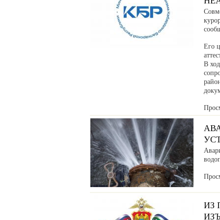
НЕ
Совм
куро
сообщ
Его ц
аттес
В хо
сопр
райо
доку
Прос
АВ
УС
Авар
водоп
Прос
ИЗ
ИЗ