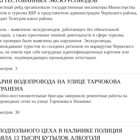
АТТЕСТОВАННЫХ ЭКСКУРСОВОДОВ
естный рейд организовали государственные инспекторы Министерства
ртов и туризма КБР и представители администрации Черекского района,
ает Телеграм-канал района.
ель – выявление экскурсоводов, работающих без обязательной
тации, а также пресечение теневой деятельности в сфере туризма.
де проверки были выявлены два нарушения. Экскурсоводы,
овождавшие туристов из соседних регионов по маршрутам Черекского
на, не имели при себе нагрудных идентификационных карточек или
ментов, подтверждающих прохождение аттестации.
мотров: 3
АРИЯ ВОДОПРОВОДА НА УЛИЦЕ ТАРЧОКОВА
ТРАНЕНА
ийно-восстановительные бригады завершили ремонтные работы на
роводных сетях на улице Тарчокова в Нальчике.
мотров: 30
 ПОДПОЛЬНОГО ЦЕХА В НАЛЬЧИКЕ ПОЛИЦИЯ
ЪЯЛА 13 ТЫСЯЧ БУТЫЛОК АЛКОГОЛЯ