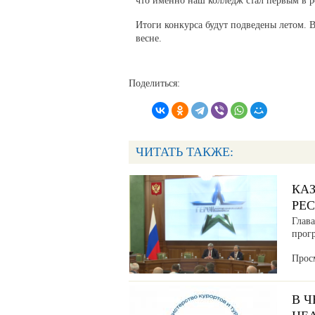
что именно наш колледж стал первым в р
Итоги конкурса будут подведены летом. В
весне.
Поделиться:
ЧИТАТЬ ТАКЖЕ:
КА
РЕ
Глав
прог
Прос
В 