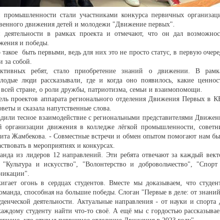
й промышленности стали участниками конкурса первичных организац
венного движения детей и молодежи "Движение первых".
 деятельности в рамках проекта и отмечают, что он дал возможнос
ижения и победы.
такое быть первыми, ведь для них это не просто статус, в первую очере
и за собой.
активных ребят, стало приобретение знаний о движении. В рамк
лодые люди рассказывали, где и когда оно появилось, какие ценнос
всей стране, о роли дружбы, патриотизма, семьи и взаимопомощи.
ель проектов аппарата регионального отделения Движения Первых в К
веты и сказала напутственные слова.
ладили тесное взаимодействие с региональными представителями Движен
ой организации движения в колледже лёгкой промышленности, советн
ита Жамбекова. - Совместные встречи и обмен опытом помогают нам бы
ствовать в мероприятиях и конкурсах.
анда из лидеров 12 направлений. Эти ребята отвечают за каждый вект
 "Культура и искусство", "Волонтерство и добровольчество", "Спорт
никации".
игает огонь в сердцах студентов. Вместе мы доказываем, что студен
оманда, способная на большие победы. Слоган "Первые в деле: от знаний
денческой деятельности. Актуальные направления - от науки и спорта 
каждому студенту найти что-то своё. А ещё мы с гордостью рассказывае