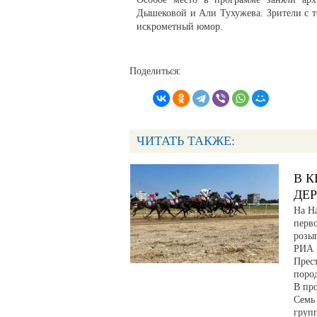
Дышековой и Али Тухужева. Зрители с т
искрометный юмор.
Поделиться:
ЧИТАТЬ ТАКЖЕ:
В К
ДЕ
На Н
перв
розы
РИА 
Прес
поро
В про
Семь
груп