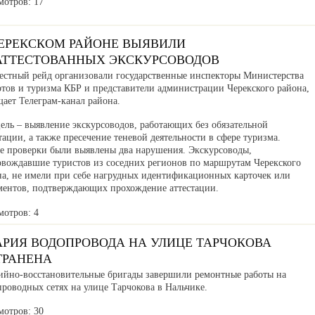
мотров: 17
ЧЕРЕКСКОМ РАЙОНЕ ВЫЯВИЛИ
АТТЕСТОВАННЫХ ЭКСКУРСОВОДОВ
естный рейд организовали государственные инспекторы Министерства
ртов и туризма КБР и представители администрации Черекского района,
ает Телеграм-канал района.
ель – выявление экскурсоводов, работающих без обязательной
тации, а также пресечение теневой деятельности в сфере туризма.
де проверки были выявлены два нарушения. Экскурсоводы,
овождавшие туристов из соседних регионов по маршрутам Черекского
на, не имели при себе нагрудных идентификационных карточек или
ментов, подтверждающих прохождение аттестации.
мотров: 4
АРИЯ ВОДОПРОВОДА НА УЛИЦЕ ТАРЧОКОВА
ТРАНЕНА
ийно-восстановительные бригады завершили ремонтные работы на
роводных сетях на улице Тарчокова в Нальчике.
мотров: 30