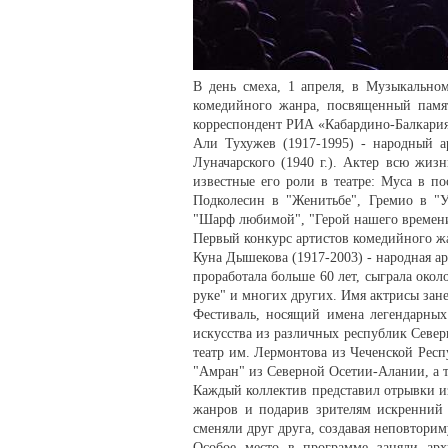
В день смеха, 1 апреля, в Музыкальном
комедийного жанра, посвященный пам
корреспондент РИА «Кабардино-Балкария
Али Тухужев (1917-1995) - народный 
Луначарского (1940 г.). Актер всю жиз
известные его роли в театре: Муса в по
Подколесин в "Женитьбе", Гремио в "У
"Шарф любимой", "Герой нашего времени
Первый конкурс артистов комедийного жа
Куна Дышекова (1917-2003) - народная а
проработала больше 60 лет, сыграла окол
руке" и многих других. Имя актрисы зан
Фестиваль, носящий имена легендарных 
искусства из различных республик Север
театр им. Лермонтова из Чеченской Респ
"Амран" из Северной Осетии-Алании, а 
Каждый коллектив представил отрывки и
жанров и подарив зрителям искренний 
сменяли друг друга, создавая неповтори
Особое место в программе заняли ар