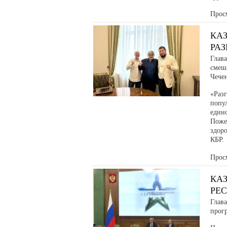
Прос
КА
РА
Глав
смеш
Чече
«Раз
попул
един
Поже
здоро
КБР.
Прос
КА
РЕ
Глав
прог