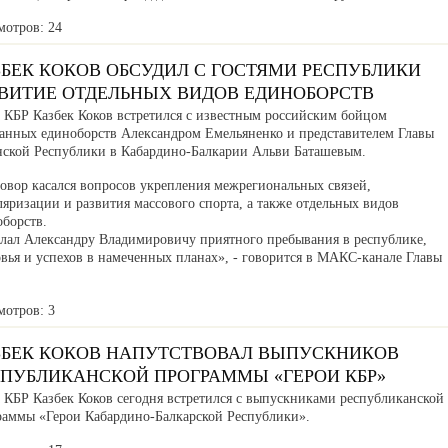
мотров: 24
ЗБЕК КОКОВ ОБСУДИЛ С ГОСТЯМИ РЕСПУБЛИКИ
ЗВИТИЕ ОТДЕЛЬНЫХ ВИДОВ ЕДИНОБОРСТВ
а КБР Казбек Коков встретился с известным российским бойцом
анных единоборств Александром Емельяненко и представителем Главы
нской Республики в Кабардино-Балкарии Альви Баташевым.
говор касался вопросов укрепления межрегиональных связей,
яризации и развития массового спорта, а также отдельных видов
оборств.
лал Александру Владимировичу приятного пребывания в республике,
вья и успехов в намеченных планах», - говорится в МАКС-канале Главы
мотров: 3
ЗБЕК КОКОВ НАПУТСТВОВАЛ ВЫПУСКНИКОВ
СПУБЛИКАНСКОЙ ПРОГРАММЫ «ГЕРОИ КБР»
а КБР Казбек Коков сегодня встретился с выпускниками республиканской
раммы «Герои Кабардино-Балкарской Республики».