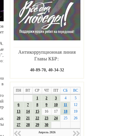
ов
ет
А.
ые
Антикоррупционная линия
",
Главы КБР:
о:
40-89-70, 40-34-32
на
 в
ПН
ВТ
СР
ЧТ
ПТ
СБ
ВС
го
1
2
3
4
5
ий
6
7
8
9
10
11
12
тр
13
14
15
16
17
18
19
20
21
22
23
24
25
26
ых
ты
27
28
29
30
Апрель 2026
ны