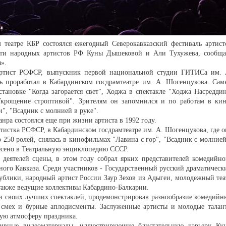
 театре КБР состоялся ежегодный Северокавказский фестиваль артист
яти народных артистов РФ Куны Дышековой и Али Тухужева, сообща
».
артист РСФСР, выпускник первой национальной студии ГИТИСа им. 
нь проработал в Кабардинском госдрамтеатре им. А. Шогенцукова. Сам
становке "Когда загорается свет", Ходжа в спектакле "Ходжа Насреддин
крощение строптивой". Зрителям он запомнился и по работам в кин
", "Всадник с молнией в руке".
нра состоялся еще при жизни артиста в 1992 году.
ртистка РСФСР, в Кабардинском госдрамтеатре им. А. Шогенцукова, где о
о 250 ролей, снялась в кинофильмах "Лавина с гор", "Всадник с молнией
есено в Театральную энциклопедию СССР.
деятелей сцены, в этом году собрал ярких представителей комедийно
ного Кавказа. Среди участников - Государственный русский драматическ
ублики, народный артист России Заур Зехов из Адыгеи, молодежный теа
также ведущие коллективы Кабардино-Балкарии.
з своих лучших спектаклей, продемонстрировав разнообразие комедийн
смех и бурные аплодисменты. Заслуженные артисты и молодые талан
мую атмосферу праздника.
хивные видеоматериалы, иллюстрирующие блистательную карьеру Ку