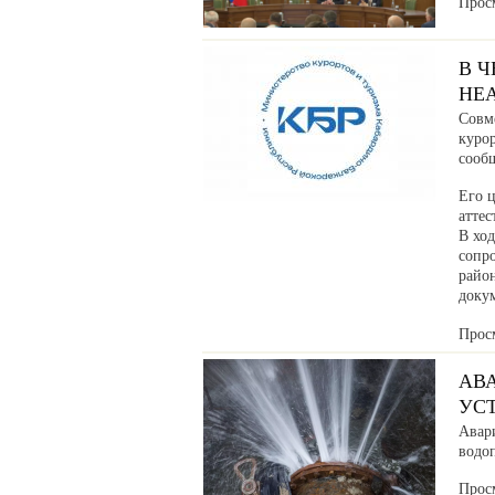
Прос
В 
НЕ
Совм
куро
сообщ
Его ц
аттес
В хо
сопр
райо
доку
Прос
АВ
УС
Авар
водоп
Прос