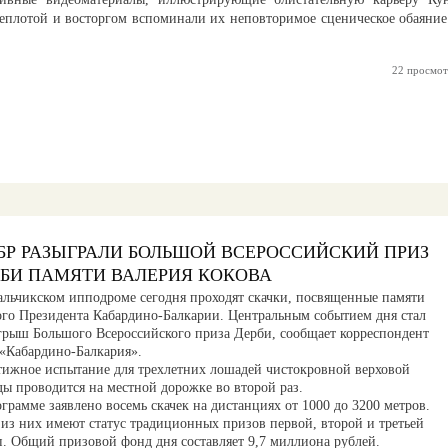
еплотой и восторгом вспоминали их неповторимое сценическое обаяние
22 просмот
БР РАЗЫГРАЛИ БОЛЬШОЙ ВСЕРОССИЙСКИЙ ПРИЗ
РБИ ПАМЯТИ ВАЛЕРИЯ КОКОВА
альчикском ипподроме сегодня проходят скачки, посвященные памяти
ого Президента Кабардино-Балкарии. Центральным событием дня стал
грыш Большого Всероссийского приза Дерби, сообщает корреспондент
«Кабардино-Балкария».
тижное испытание для трехлетних лошадей чистокровной верховой
ды проводится на местной дорожке во второй раз.
грамме заявлено восемь скачек на дистанциях от 1000 до 3200 метров.
 из них имеют статус традиционных призов первой, второй и третьей
п. Общий призовой фонд дня составляет 9,7 миллиона рублей.