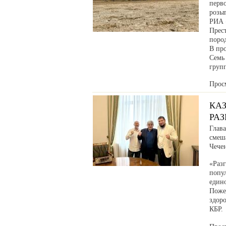
перв
розы
РИА 
Прес
поро
В про
Семь
груп
Прос
КА
РА
Глав
смеш
Чече
«Раз
попул
един
Поже
здоро
КБР.