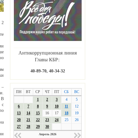
 2
те
ми
ше
Антикоррупционная линия
но
Главы КБР:
ям
40-89-70, 40-34-32
ки
 –
ПН
ВТ
СР
ЧТ
ПТ
СБ
ВС
и.
 В
1
2
3
4
5
 с
6
7
8
9
10
11
12
по
13
14
15
16
17
18
19
20
21
22
23
24
25
26
на
27
28
29
30
ни
Апрель 2026