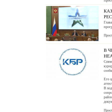
Прос
КА
РЕ
Глав
прог
Прос
В 
НЕ
Совм
куро
сообщ
Его ц
аттес
В хо
сопр
райо
доку
Прос