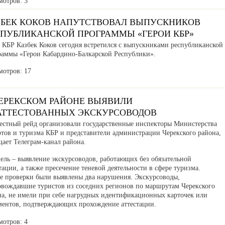
мотров: 3
ЗБЕК КОКОВ НАПУТСТВОВАЛ ВЫПУСКНИКОВ
СПУБЛИКАНСКОЙ ПРОГРАММЫ «ГЕРОИ КБР»
а КБР Казбек Коков сегодня встретился с выпускниками республиканской
раммы «Герои Кабардино-Балкарской Республики».
мотров: 17
ЧЕРЕКСКОМ РАЙОНЕ ВЫЯВИЛИ
АТТЕСТОВАННЫХ ЭКСКУРСОВОДОВ
естный рейд организовали государственные инспекторы Министерства
ртов и туризма КБР и представители администрации Черекского района,
ает Телеграм-канал района.
ель – выявление экскурсоводов, работающих без обязательной
тации, а также пресечение теневой деятельности в сфере туризма.
де проверки были выявлены два нарушения. Экскурсоводы,
овождавшие туристов из соседних регионов по маршрутам Черекского
на, не имели при себе нагрудных идентификационных карточек или
ментов, подтверждающих прохождение аттестации.
мотров: 4