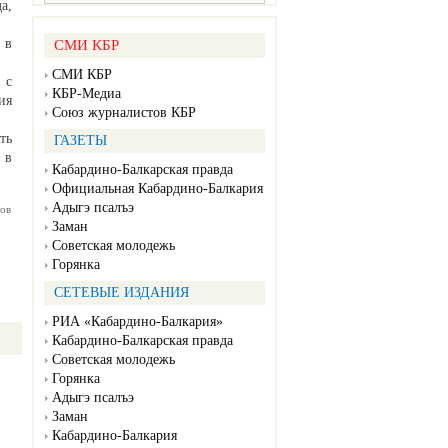
а,
 в
СМИ КБР
СМИ КБР
 с
КБР-Медиа
ия
Союз журналистов КБР
ть
ГАЗЕТЫ
 в
Кабардино-Балкарская правда
Официальная Кабардино-Балкария
Адыгэ псалъэ
ов
Заман
Советская молодежь
Горянка
СЕТЕВЫЕ ИЗДАНИЯ
РИА «Кабардино-Балкария»
Кабардино-Балкарская правда
Советская молодежь
Горянка
Адыгэ псалъэ
Заман
Кабардино-Балкария