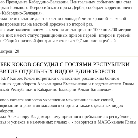
ого Президента Кабардино-Балкарии. Центральным событием дня стал
грыш Большого Всероссийского приза Дерби, сообщает корреспондент
«Кабардино-Балкария».
тижное испытание для трехлетних лошадей чистокровной верховой
ды проводится на местной дорожке во второй раз.
грамме заявлено восемь скачек на дистанциях от 1000 до 3200 метров.
 из них имеют статус традиционных призов первой, второй и третьей
п. Общий призовой фонд дня составляет 9,7 миллиона рублей.
мотров: 20
ЗБЕК КОКОВ ОБСУДИЛ С ГОСТЯМИ РЕСПУБЛИКИ
ЗВИТИЕ ОТДЕЛЬНЫХ ВИДОВ ЕДИНОБОРСТВ
а КБР Казбек Коков встретился с известным российским бойцом
анных единоборств Александром Емельяненко и представителем Главы
нской Республики в Кабардино-Балкарии Альви Баташевым.
говор касался вопросов укрепления межрегиональных связей,
яризации и развития массового спорта, а также отдельных видов
оборств.
лал Александру Владимировичу приятного пребывания в республике,
вья и успехов в намеченных планах», - говорится в МАКС-канале Главы