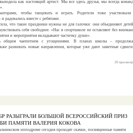
 выходила как настоящий артист. Мы все здесь друзья, мы всегда команд
».
маторами, чтобы танцевать и играть. Родители тоже участвовали
и радовались вместе с ребятами.
ила, что такие праздники нужны не для галочки: они объединяют детей
увствовать себя свободнее. «Нас в спортшколе не оставляют без вниман
занятия и мероприятия вкладывают частичку души».
сь общим чаепитием с угощениями. В планах школы – продолжа
кже развивать новые направления, которые уже дают заметные сдвиги
20 просмотр
БР РАЗЫГРАЛИ БОЛЬШОЙ ВСЕРОССИЙСКИЙ ПРИЗ
РБИ ПАМЯТИ ВАЛЕРИЯ КОКОВА
альчикском ипподроме сегодня проходят скачки, посвященные памяти