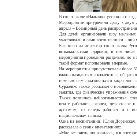
В спортшколе «Нальчик» устроили праздн
Мероприятие приурочили сразу к двум д
апреля – Всемирный день распространен
Для детей организовали шоу мыльных
участвовали и сами воспитанники – они
Как пояснил директор спортшколы Русл
возможностями здоровья, в том числе 
мероприятия проводили раздельно, но в 
такой формат использовали впервые.
На мероприятии присутствовали более 30
важно находиться в коллективе, общатьс
помогают им сплачиваться и закреплять 
Сурженко также рассказал о нововведен
занятия, где физические упражнения соч
Также появилась нейрогимнастика: спе
штате работают логопед, дефектолог и
аутизмом, то теперь работает и с в
национальным танцам.
Одна из воспитанниц, Юлия Доренская, 
рассказала о своих впечатлениях:
«Мне все очень понравилось, я в востор