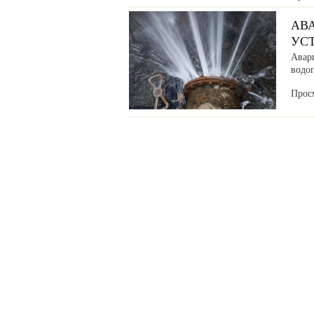
АВ
УС
Авар
водоп
Прос