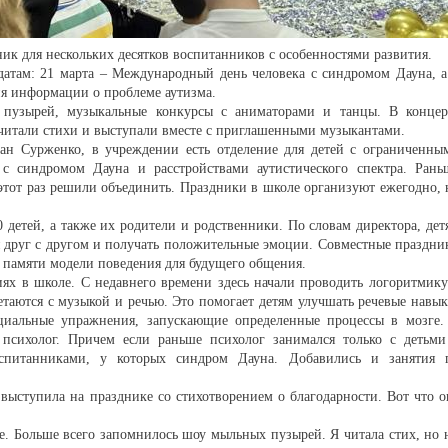
ик для нескольких десятков воспитанников с особенностями развития.
атам: 21 марта – Международный день человека с синдромом Дауна, а
ия информации о проблеме аутизма.
 пузырей, музыкальные конкурсы с аниматорами и танцы. В концер
 читали стихи и выступали вместе с приглашенными музыкантами.
ан Сурженко, в учреждении есть отделение для детей с ограниченны
с синдромом Дауна и расстройствами аутистического спектра. Рань
этот раз решили объединить. Праздники в школе организуют ежегодно, 
 детей, а также их родители и родственники. По словам директора, дет
я друг с другом и получать положительные эмоции. Совместные праздни
в памяти модели поведения для будущего общения.
иях в школе. С недавнего времени здесь начали проводить логоритмику
етаются с музыкой и речью. Это помогает детям улучшать речевые навык
циальные упражнения, запускающие определенные процессы в мозге.
 психолог. Причем если раньше психолог занимался только с детьми
оспитанниками, у которых синдром Дауна. Добавились и занятия 
выступила на празднике со стихотворением о благодарности. Вот что о
ге. Больше всего запомнилось шоу мыльных пузырей. Я читала стих, но 