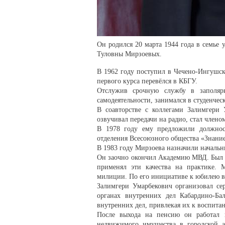
Он родился 20 марта 1944 года в семье
Туловны Мирзоевых.
В 1962 году поступил в Чечено-Ингушски
первого курса перевёлся в КБГУ.
Отслужив срочную службу в заполярн
самодеятельности, занимался в студенче
В соавторстве с коллегами Залимгери 
озвучивал передачи на радио, стал член
В 1978 году ему предложили должность
отделения Всесоюзного общества «Знание
В 1983 году Мирзоева назначили началь
Он заочно окончил Академию МВД. Был п
применял эти качества на практике. 
милиции. По его инициативе к юбилею ве
Залимгери Умарбекович организовал се
органах внутренних дел Кабардино-Ба
внутренних дел, привлекая их к воспита
После выхода на пенсию он работал 
недвижимого имущества в городской а