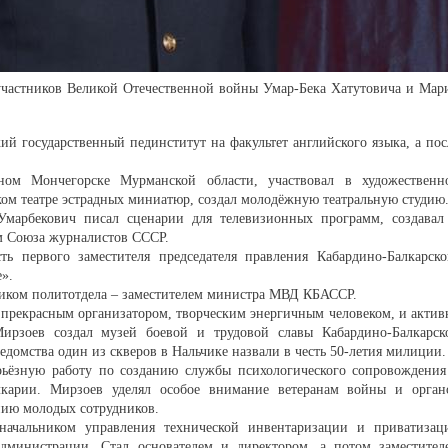
 участников Великой Отечественной войны Умар-Бека Хатутовича и Мар
й государственный пединститут на факультет английского языка, а пос
ом Мончегорске Мурманской области, участвовал в художественн
ском театре эстрадных миниатюр, создал молодёжную театральную студию
Умарбекович писал сценарии для телевизионных программ, создавал
ом Союза журналистов СССР.
 первого заместителя председателя правления Кабардино-Балкарско
».
ником политотдела – заместителем министра МВД КБАССР.
рекрасным организатором, творческим энергичным человеком, и актив
Мирзоев создал музей боевой и трудовой славы Кабардино-Балкарск
домства один из скверов в Нальчике назвали в честь 50-летия милиции.
рьёзную работу по созданию службы психологического сопровождения
лкарии. Мирзоев уделял особое внимание ветеранам войны и орган
нию молодых сотрудников.
начальником управления технической инвентаризации и приватизац
дминистрации. Стал основателем и директором, а потом заместител