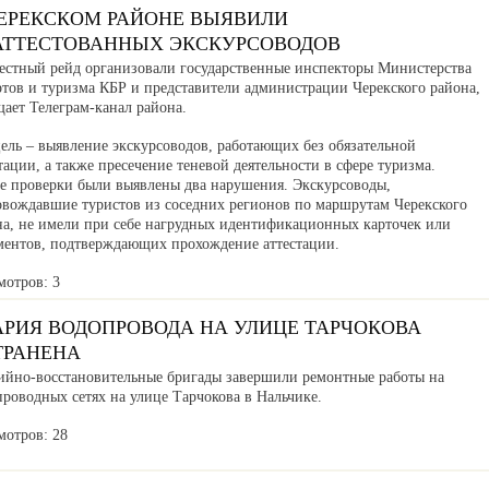
ЧЕРЕКСКОМ РАЙОНЕ ВЫЯВИЛИ
АТТЕСТОВАННЫХ ЭКСКУРСОВОДОВ
естный рейд организовали государственные инспекторы Министерства
ртов и туризма КБР и представители администрации Черекского района,
ает Телеграм-канал района.
ель – выявление экскурсоводов, работающих без обязательной
тации, а также пресечение теневой деятельности в сфере туризма.
де проверки были выявлены два нарушения. Экскурсоводы,
овождавшие туристов из соседних регионов по маршрутам Черекского
на, не имели при себе нагрудных идентификационных карточек или
ментов, подтверждающих прохождение аттестации.
мотров: 3
АРИЯ ВОДОПРОВОДА НА УЛИЦЕ ТАРЧОКОВА
ТРАНЕНА
ийно-восстановительные бригады завершили ремонтные работы на
роводных сетях на улице Тарчокова в Нальчике.
мотров: 28