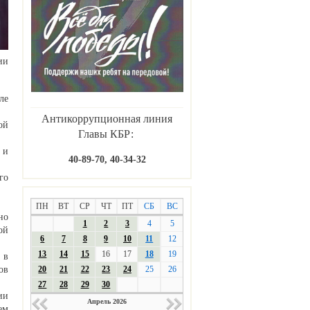
ии
ле
Антикоррупционная линия
ой
Главы КБР:
.
 и
40-89-70, 40-34-32
го
ПН
ВТ
СР
ЧТ
ПТ
СБ
ВС
но
1
2
3
4
5
ой
6
7
8
9
10
11
12
13
14
15
16
17
18
19
 в
20
21
22
23
24
25
26
ов
27
28
29
30
ии
Апрель 2026
ем