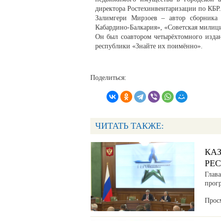
директора Ростехинвентаризации по КБР
Залимгери Мирзоев – автор сборника 
Кабардино-Балкария», «Советская милиц
Он был соавтором четырёхтомного издан
республики «Знайте их поимённо».
Поделиться:
ЧИТАТЬ ТАКЖЕ:
КА
РЕ
Глав
прог
Прос