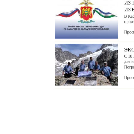
ИЗ
ИЗ
В Ка
прои
Прос
ЭК
С 10 
для в
Погр
Прос