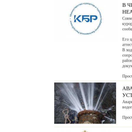
В 
НЕ
Совм
куро
сообщ
Его ц
аттес
В хо
сопр
райо
доку
Прос
АВ
УС
Авар
водоп
Прос