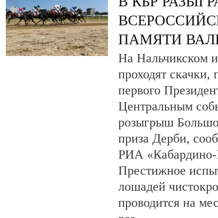
В КБР РАЗЫГ
ВСЕРОССИЙС
ПАМЯТИ ВАЛ
На Нальчикском и
проходят скачки,
первого Президен
Центральным собы
розыгрыш Большо
приза Дерби, соо
РИА «Кабардино-
Престижное испыт
лошадей чистокро
проводится на ме