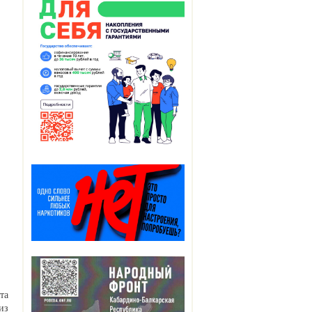
та
из