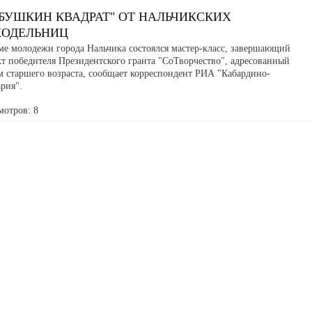
АБУШКИН КВАДРАТ" ОТ НАЛЬЧИКСКИХ
КОДЕЛЬНИЦ
ме молодежи города Нальчика состоялся мастер-класс, завершающий
кт победителя Президентского гранта "СоТворчество", адресованный
м старшего возраста, сообщает корреспондент РИА "Кабардино-
рия".
мотров: 8