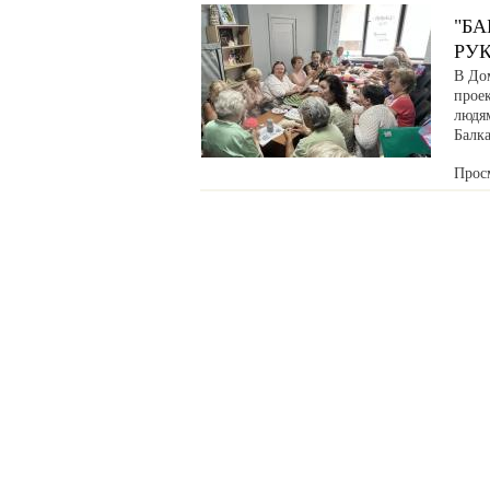
"Б
РУ
В До
прое
людя
Балка
Прос