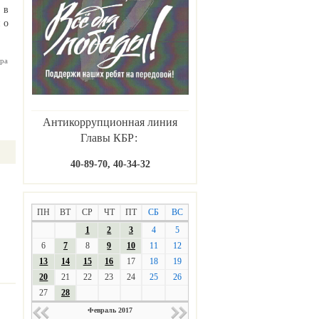
 в
 о
ра
Антикоррупционная линия
Главы КБР:
40-89-70, 40-34-32
ПН
ВТ
СР
ЧТ
ПТ
СБ
ВС
1
2
3
4
5
6
7
8
9
10
11
12
13
14
15
16
17
18
19
20
21
22
23
24
25
26
27
28
Февраль 2017