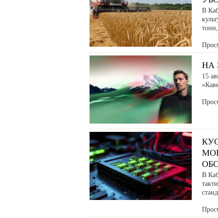
В Ка
культ
тонн
Прос
НА 
15 ав
«Кав
Прос
КУ
МО
ОБ
В Ка
такт
станд
Прос