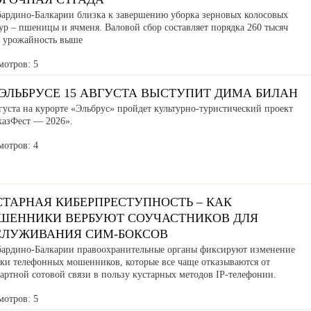
бардино-Балкарии близка к завершению уборка зерновых колосовых
ур – пшеницы и ячменя. Валовой сбор составляет порядка 260 тысяч
, урожайность выше
мотров: 5
ЭЛЬБРУСЕ 15 АВГУСТА ВЫСТУПИТ ДИМА БИЛАН
густа на курорте «Эльбрус» пройдет культурно-туристический проект
казФест — 2026».
мотров: 4
СТАРНАЯ КИБЕРПРЕСТУПНОСТЬ – КАК
ШЕННИКИ ВЕРБУЮТ СОУЧАСТНИКОВ ДЛЯ
СЛУЖИВАНИЯ СИМ-БОКСОВ
бардино-Балкарии правоохранительные органы фиксируют изменение
ики телефонных мошенников, которые все чаще отказываются от
артной сотовой связи в пользу кустарных методов IP-телефонии.
мотров: 5