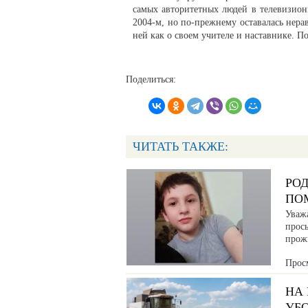
самых авторитетных людей в телевизион
2004-м, но по-прежнему оставалась нера
ней как о своем учителе и наставнике. По
Поделиться:
ЧИТАТЬ ТАКЖЕ:
РО
ПО
Уваж
прос
прож
Прос
НА
УБ