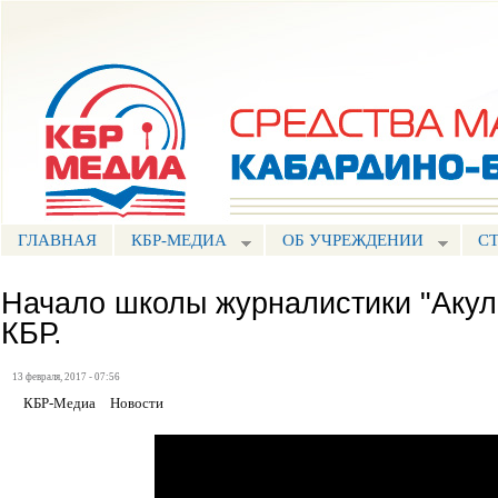
Пе
ос
Портал СМИ КБР
со
ГЛАВНАЯ
КБР-МЕДИА
ОБ УЧРЕЖДЕНИИ
С
Начало школы журналистики "Акулы
КБР.
13 февраля, 2017 - 07:56
КБР-Медиа
Новости