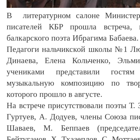
В литературном салоне Министер
писателей КБР прошла встреча, п
балкарского поэта Ибрагима Бабаева.
Педагоги нальчикской школы №1 Лю
Динаева, Елена Кольченко, Эльм
учениками представили гостям 
музыкальную композицию по творч
которого прошло в августе.
На встрече присутствовали поэты Т. 
Гуртуев, А. Додуев, члены Союза пи
Шаваев, М. Беппаев (председат
Бейтуганов, Х. Тхазеплов, С. Моттае