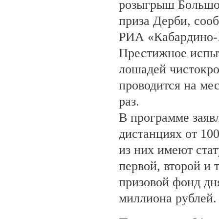
розыгрыш Большо
приза Дерби, соо
РИА «Кабардино-
Престижное испыт
лошадей чистокро
проводится на ме
раз.
В программе заяв
дистанциях от 100
из них имеют ста
первой, второй и 
призовой фонд дня
миллиона рублей.