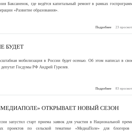
ия Баксаненок, где ведётся капитальный ремонт в рамках госпрограм
ерации «Развитие образования».
Подробнее
23 просмот
о Депутат
проинспект
капремонт 
Бак
Е БУДЕТ
сштабная мобилизация в России будет осенью. Об этом написал в сво
е депутат Госдумы РФ Андрей Гурелев.
Подробнее
83 просмот
о 
мобилиз
МЕДИАПОЛЕ» ОТКРЫВАЕТ НОВЫЙ СЕЗОН
сии запустил старт приема заявок для участия в Национальной прем
ых проектов по сельской тематике «МедиаПоле» для блогеров