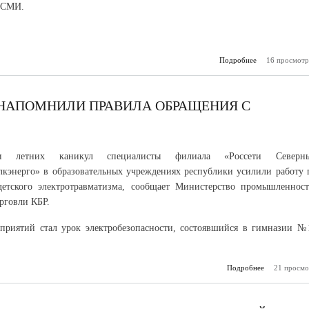
 СМИ.
Подробнее
16 просмотр
о Нацио
премия «Мед
открывает новы
НАПОМНИЛИ ПРАВИЛА ОБРАЩЕНИЯ С
и летних каникул специалисты филиала «Россети Северн
лкэнерго» в образовательных учреждениях республики усилили работу 
детского электротравматизма, сообщает Министерство промышленност
орговли КБР.
приятий стал урок электробезопасности, состоявшийся в гимназии №
Подробнее
21 просмо
о Шко
Нальчика на
правила об
с электр