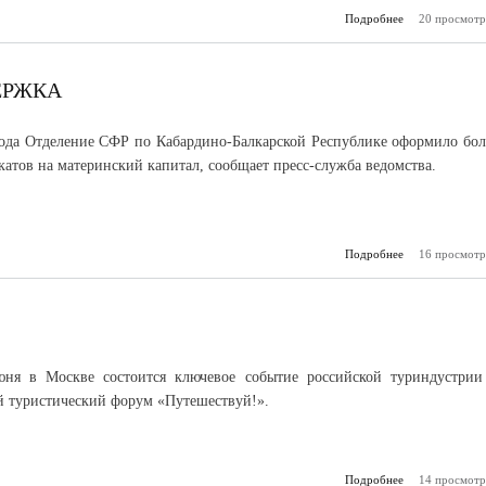
Подробнее
20 просмотр
о В исправи
учре
Кабардино-Б
стартовал 
«Выбери свою
ЕРЖКА
года Отделение СФР по Кабардино-Балкарской Республике оформило бол
катов на материнский капитал, сообщает пресс-служба ведомства.
Подробнее
16 просмотр
о Государ
по
ня в Москве состоится ключевое событие российской туриндустрии
 туристический форум «Путешествуй!».
Подробнее
о «Путешеству
14 просмотр