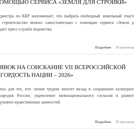
 ПОМОЩЬЮ СЕРВИСА «ЗЕМЛЯ ДЛЯ СТРОЙКИ»
реестра по КБР напоминает, что выбрать свободный земельный участ
строительство можно самостоятельно с помощью сервиса «Земля д
ает пресс-служба ведомства.
Подробнее
о Как выбрать
18 просмотр
с помощью 
«Земля для с
ЯВОК НА СОИСКАНИЕ VII ВСЕРОССИЙСКОЙ
ОРДОСТЬ НАЦИИ – 2026»
на для тех, кто своим трудом вносит вклад в сохранение культурно
народов России, укрепление межнационального согласия и развит
уховно-нравственных ценностей.
Подробнее
о Продолжаетс
20 просмотр
заявок на с
VII Всерос