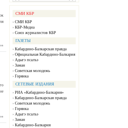
СМИ КБР
ок
ля
СМИ КБР
КБР-Медиа
Союз журналистов КБР
ГАЗЕТЫ
 участок
ов
Кабардино-Балкарская правда
сервиса
тройки»
Официальная Кабардино-Балкария
Адыгэ псалъэ
Заман
Советская молодежь
Горянка
СЕТЕВЫЕ ИЗДАНИЯ
го
ие
РИА «Кабардино-Балкария»
Кабардино-Балкарская правда
Советская молодежь
Горянка
Адыгэ псалъэ
я приём
ов
Заман
оискание
сийской
Кабардино-Балкария