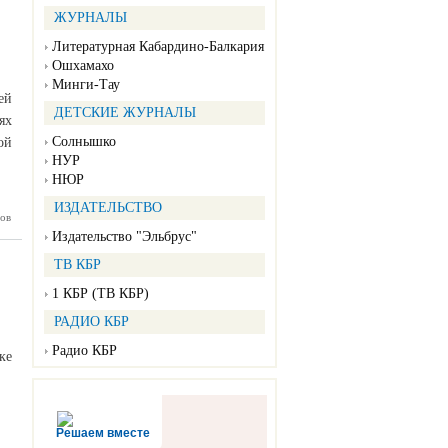
 премии
 НАЦИИ
ЖУРНАЛЫ
– 2026»
Литературная Кабардино-Балкария
Ошхамахо
Минги-Тау
ей
ДЕТСКИЕ ЖУРНАЛЫ
ях
Солнышко
ой
НУР
НЮР
ИЗДАТЕЛЬСТВО
ов
сё самое
сное на
Издательство "Эльбрус"
иальных
природы
ТВ КБР
КБР
1 КБР (ТВ КБР)
РАДИО КБР
Радио КБР
ке
Решаем вместе