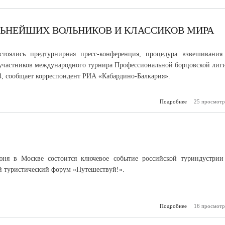
ЬНЕЙШИХ ВОЛЬНИКОВ И КЛАССИКОВ МИРА
стоялись предтурнирная пресс-конференция, процедура взвешивания
 участников международного турнира Профессиональной борцовской лиги
, сообщает корреспондент РИА «Кабардино-Балкария».
Подробнее
о Нальчик пр
25 просмотр
сильнейших во
и класси
ня в Москве состоится ключевое событие российской туриндустрии
 туристический форум «Путешествуй!».
Подробнее
о «Путешеству
16 просмотр