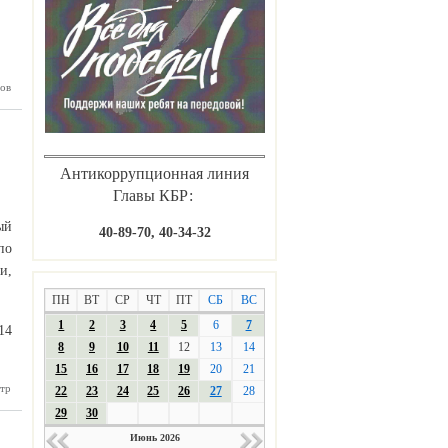
ов
нальная
иаПоле»
й сезон
Антикоррупционная линия
Главы КБР:
ый
40-89-70, 40-34-32
по
и,
ПН
ВТ
СР
ЧТ
ПТ
СБ
ВС
1
2
3
4
5
6
7
14
8
9
10
11
12
13
14
15
16
17
18
19
20
21
тр
льникам
22
23
24
25
26
27
28
помнили
29
30
ращения
ичеством
Июнь 2026