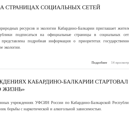
общественной
«ГОРДОСТЬ
НА СТРАНИЦАХ СОЦИАЛЬНЫХ СЕТЕЙ
риродных ресурсов и экологии Кабардино-Балкарии приглашает жител
публики подписаться на официальные страницы в социальных сет
е представлена подробная информация о приоритетах государственн
ре экологии.
Подробнее
14 просмотр
о В
интере
страницах соц
сетей Мин
ЖДЕНИЯХ КАБАРДИНО-БАЛКАРИИ СТАРТОВАЛ
 ЖИЗНЬ»
енных учреждениях УФСИН России по Кабардино-Балкарской Республи
чник борьбы с наркотической и алкогольной зависимостью.