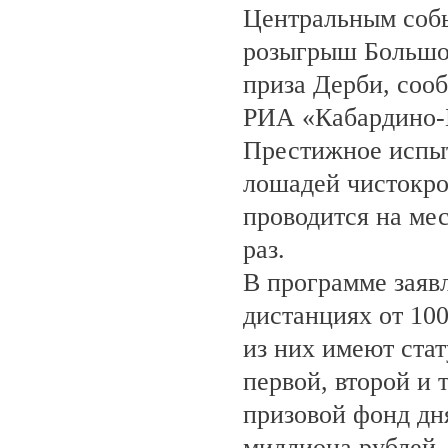
Центральным собы
розыгрыш Большо
приза Дерби, соо
РИА «Кабардино-
Престижное испыт
лошадей чистокро
проводится на ме
раз.
В программе заяв
дистанциях от 100
из них имеют ста
первой, второй и 
призовой фонд дня
миллиона рублей.