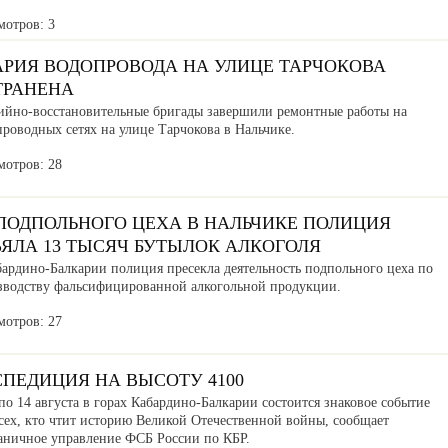
мотров: 3
АРИЯ ВОДОПРОВОДА НА УЛИЦЕ ТАРЧОКОВА
ТРАНЕНА
ийно-восстановительные бригады завершили ремонтные работы на
роводных сетях на улице Тарчокова в Нальчике.
мотров: 28
 ПОДПОЛЬНОГО ЦЕХА В НАЛЬЧИКЕ ПОЛИЦИЯ
ЪЯЛА 13 ТЫСЯЧ БУТЫЛОК АЛКОГОЛЯ
бардино-Балкарии полиция пресекла деятельность подпольного цеха по
зводству фальсифицированной алкогольной продукции.
мотров: 27
СПЕДИЦИЯ НА ВЫСОТУ 4100
по 14 августа в горах Кабардино-Балкарии состоится знаковое событие
сех, кто чтит историю Великой Отечественной войны, сообщает
аничное управление ФСБ России по КБР.