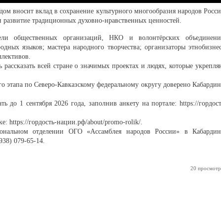
удом вносит вклад в сохранение культурного многообразия народов Росси
и развитие традиционных духовно-нравственных ценностей.
тели общественных организаций, НКО и волонтёрских объединени
одных языков; мастера народного творчества; организаторы этнобизнес
ллективов.
ссказать всей стране о значимых проектах и людях, которые укрепля
о этапа по Северо-Кавказскому федеральному округу доверено Кабардин
 до 1 сентября 2026 года, заполнив анкету на портале: https://гордост
 https://гордость-нации.рф/about/promo-rolik/.
ональном отделении ОГО «Ассамблея народов России» в Кабардин
938) 079-65-14.
20 просмотр