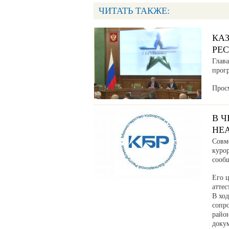
ЧИТАТЬ ТАКЖЕ:
КА
РЕ
Глав
прог
Прос
В 
НЕ
Совм
куро
сообщ
Его ц
аттес
В хо
сопр
райо
доку