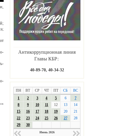
и,
й;
а;
ют
Антикоррупционная линия
о-
Главы КБР:
ь-
40-89-70, 40-34-32
о-
ПН
ВТ
СР
ЧТ
ПТ
СБ
ВС
1
2
3
4
5
6
7
ов
8
9
10
11
12
13
14
15
16
17
18
19
20
21
22
23
24
25
26
27
28
29
30
Июнь 2026