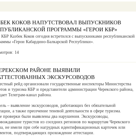
ЗБЕК КОКОВ НАПУТСТВОВАЛ ВЫПУСКНИКОВ
СПУБЛИКАНСКОЙ ПРОГРАММЫ «ГЕРОИ КБР»
а КБР Казбек Коков сегодня встретился с выпускниками республиканской
раммы «Герои Кабардино-Балкарской Республики».
мотров: 14
ЧЕРЕКСКОМ РАЙОНЕ ВЫЯВИЛИ
АТТЕСТОВАННЫХ ЭКСКУРСОВОДОВ
естный рейд организовали государственные инспекторы Министерства
ртов и туризма КБР и представители администрации Черекского района,
ает Телеграм-канал района.
ель – выявление экскурсоводов, работающих без обязательной
тации, а также пресечение теневой деятельности в сфере туризма.
де проверки были выявлены два нарушения. Экскурсоводы,
овождавшие туристов из соседних регионов по маршрутам Черекского
на, не имели при себе нагрудных идентификационных карточек или
ментов, подтверждающих прохождение аттестации.