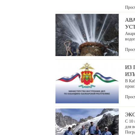
Прос
АВ
УС
Авар
водоп
Прос
ИЗ
ИЗ
В Ка
прои
Прос
ЭК
С 10 
для в
Погр