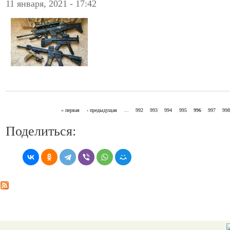
11 января, 2021 - 17:42
« первая
‹ предыдущая
…
992
993
994
995
996
997
99
СТРАНИЦЫ
Поделиться: