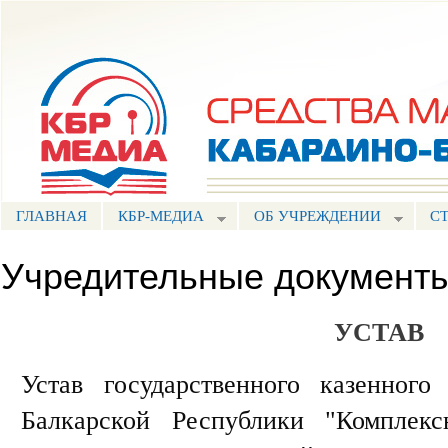
Пе
ос
Портал СМИ КБР
со
ГЛАВНАЯ
КБР-МЕДИА
ОБ УЧРЕЖДЕНИИ
С
Учредительные документ
УСТАВ
Устав государственного казенного
Балкарской Республики "Комплекс