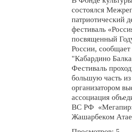
В Фонде культуры
состоялся Межре
патриотический 
фестиваль «Росси
посвященный Году
России, сообщает
"Кабардино Балка
Фестиваль проход
большую часть из
организатором вы
ассоциация объед
ВС РФ «Мегапир» 
Жашарбеком Атае
Просмотров: 5