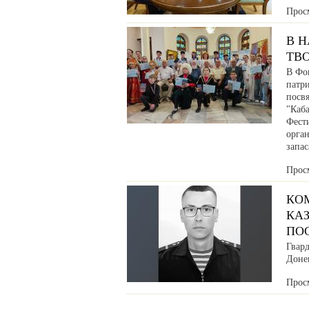
Прос
В 
ТВ
В Фо
патр
посв
"Каб
Фести
орга
запа
Прос
КО
КАЗ
ПО
Гвар
Донец
Прос