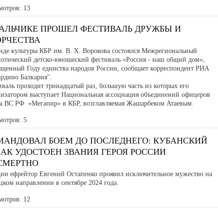
мотров: 13
НАЛЬЧИКЕ ПРОШЕЛ ФЕСТИВАЛЬ ДРУЖБЫ И
ОРЧЕСТВА
нде культуры КБР им. В. Х. Ворокова состоялся Межрегиональный
иотический детско-юношеский фестиваль «Россия - наш общий дом»,
ященный Году единства народов России, сообщает корреспондент РИА
ардино Балкария".
валь проходит тринадцатый раз, большую часть из которых его
низатором выступает Национальная ассоциация объединений офицеров
са ВС РФ «Мегапир» в КБР, возглавляемая Жашарбеком Атаевым.
мотров: 5
МАНДОВАЛ БОЕМ ДО ПОСЛЕДНЕГО: КУБАНСКИЙ
АК УДОСТОЕН ЗВАНИЯ ГЕРОЯ РОССИИ
СМЕРТНО
дии ефрейтор Евгений Остапенко проявил исключительное мужество на
ком направлении в сентябре 2024 года.
мотров: 12