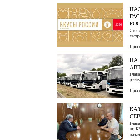
НА
ГА
РО
Стол
гаст
Прос
НА
АВ
Глава
респ
Прос
КАЗ
СЕ
Глав
по К
нача