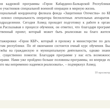
ия кадровой программы «Герои Кабардино-Балкарской Республики
ю участников специальной военной операции в мирную жизнь.
социальный координатор филиала фонда «Защитники Отечества» по К
своил специальность оператора беспилотных летательных аппаратов
одразделении. Сегодня Ахмед проходит подготовку к работе в орган
.Рассказывая о процессе обучения, он отметил, что благодаря програм
бственный проект, который может быть реализован на благо жител
стажировки «Герои КБР», который я прохожу в министерстве по дел
там республики. По её окончании состоится очный курс обучения. Бы
ужбы на гражданскую и муниципальную деятельность, однако знани
, существенно помогли. Благодаря программе у нас есть возможнос
икерами. Нами уже пройдено больше половины программы, но впереди е
 что мы непременно надеемся реализовать», – подчеркнул Ахмед.
10 просмотр