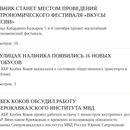
ЛЬЧИК СТАНЕТ МЕСТОМ ПРОВЕДЕНИЯ
СТРОНОМИЧЕСКОГО ФЕСТИВАЛЯ «ВКУСЫ
ССИИ»
ица Кабардино-Балкарии 5 и 6 сентября примет масштабный
рономический фестиваль.
мотров: 18
 УЛИЦАХ НАЛЬЧИКА ПОЯВИЛИСЬ 16 НОВЫХ
ТОБУСОВ
 КБР Казбек Коков высказался о состоянии общественного транспорта в
ублике.
мотров: 3
БЕК КОКОВ ОБСУДИЛ РАБОТУ
ВЕРОКАВКАЗСКОГО ИНСТИТУТА МВД
а КБР Казбек Коков провел рабочую встречу с министром внутренних дел
БР Вячеславом Крючковым и временно исполняющим обязанности
льника Северокавказского института МВД России Юрием Сапроновым.