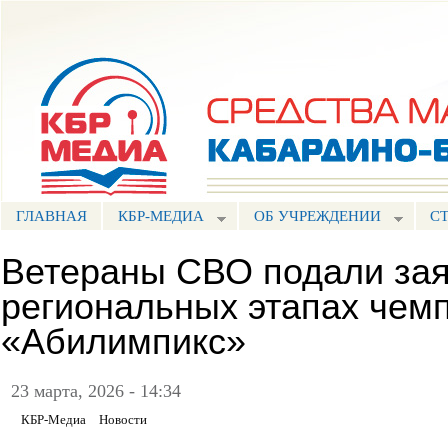
Пе
ос
Портал СМИ КБР
со
ГЛАВНАЯ
КБР-МЕДИА
ОБ УЧРЕЖДЕНИИ
С
Ветераны СВО подали заяв
региональных этапах чем
«Абилимпикс»
23 марта, 2026 - 14:34
КБР-Медиа
Новости