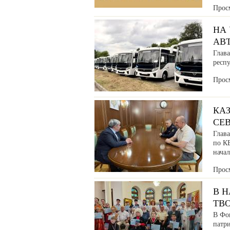
Прос
НА
АВ
Глава
респ
Прос
КАЗ
СЕ
Глав
по К
нача
Прос
В 
ТВ
В Фо
патр