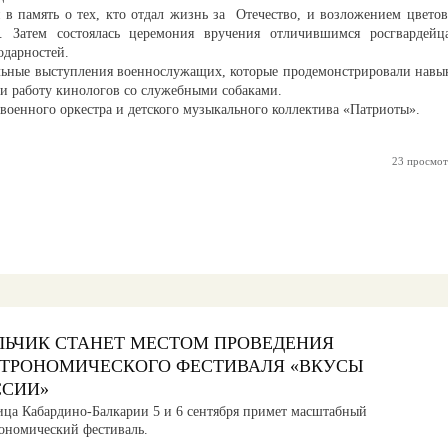
в память о тех, кто отдал жизнь за Отечество, и возложением цветов
 Затем состоялась церемония вручения отличившимся росгвардейц
одарностей.
льные выступления военнослужащих, которые продемонстрировали навы
и работу кинологов со служебными собаками.
оенного оркестра и детского музыкального коллектива «Патриоты».
23 просмот
ЛЬЧИК СТАНЕТ МЕСТОМ ПРОВЕДЕНИЯ
СТРОНОМИЧЕСКОГО ФЕСТИВАЛЯ «ВКУСЫ
ССИИ»
ица Кабардино-Балкарии 5 и 6 сентября примет масштабный
рономический фестиваль.