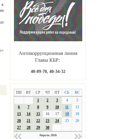
 к
ам
ки
ра
Антикоррупционная линия
Главы КБР:
40-89-70, 40-34-32
ПН
ВТ
СР
ЧТ
ПТ
СБ
ВС
1
2
3
4
5
6
7
8
9
10
11
12
13
14
15
16
17
18
19
20
21
22
23
24
25
26
27
28
29
30
Апрель 2026