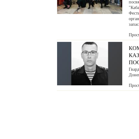
посв
"Каб
Фести
орга
запа
Прос
КО
КАЗ
ПО
Гвар
Донец
Прос