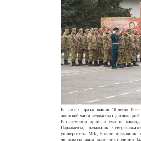
В рамках празднования 10-летия Росг
воинской части ведомства с дислокацией 
В церемонии приняли участие команди
Парламента, начальник Северокавказ
университета МВД России полковник по
личным составом полковник полиции Ва