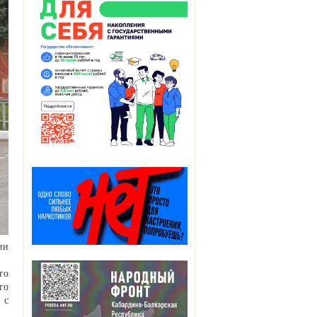
ии
го
го
 с