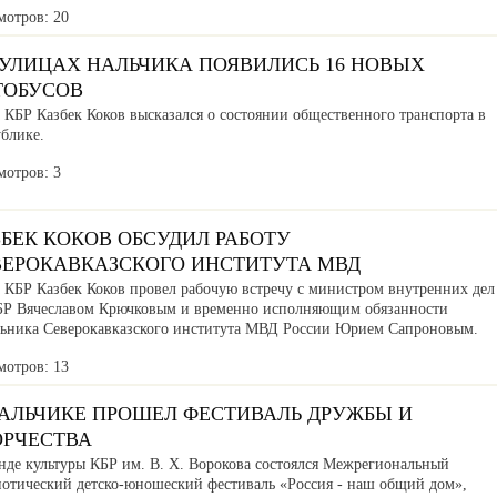
мотров: 20
 УЛИЦАХ НАЛЬЧИКА ПОЯВИЛИСЬ 16 НОВЫХ
ТОБУСОВ
 КБР Казбек Коков высказался о состоянии общественного транспорта в
ублике.
мотров: 3
БЕК КОКОВ ОБСУДИЛ РАБОТУ
ВЕРОКАВКАЗСКОГО ИНСТИТУТА МВД
а КБР Казбек Коков провел рабочую встречу с министром внутренних дел
БР Вячеславом Крючковым и временно исполняющим обязанности
льника Северокавказского института МВД России Юрием Сапроновым.
мотров: 13
НАЛЬЧИКЕ ПРОШЕЛ ФЕСТИВАЛЬ ДРУЖБЫ И
ОРЧЕСТВА
нде культуры КБР им. В. Х. Ворокова состоялся Межрегиональный
иотический детско-юношеский фестиваль «Россия - наш общий дом»,