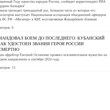
ященный Году единства народов России, сообщает корреспондент РИА
ардино Балкария".
валь проходит тринадцатый раз, большую часть из которых его
низатором выступает Национальная ассоциация объединений офицеров
са ВС РФ «Мегапир» в КБР, возглавляемая Жашарбеком Атаевым.
мотров: 6
МАНДОВАЛ БОЕМ ДО ПОСЛЕДНЕГО: КУБАНСКИЙ
АК УДОСТОЕН ЗВАНИЯ ГЕРОЯ РОССИИ
СМЕРТНО
дии ефрейтор Евгений Остапенко проявил исключительное мужество на
ком направлении в сентябре 2024 года.
мотров: 13