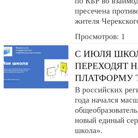
по КБР во взаимо
пресечена против
жителя Черекског
Просмотров: 1
С ИЮЛЯ ШКО
ПЕРЕХОДЯТ 
ПЛАТФОРМУ 
В российских рег
года начался мас
общеобразовател
новый единый сер
школа».