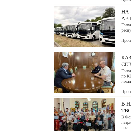
НА
АВ
Глава
респ
Прос
КАЗ
СЕ
Глав
по К
нача
Прос
В 
ТВ
В Фо
патр
посв