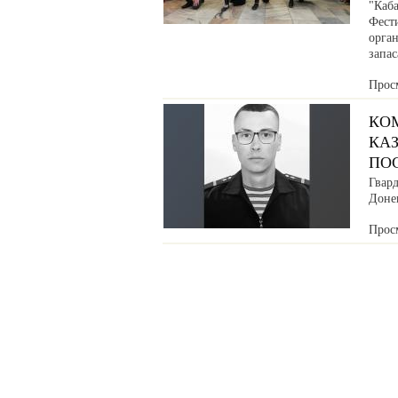
"Каб
Фести
орга
запа
Прос
КО
КАЗ
ПО
Гвар
Донец
Прос