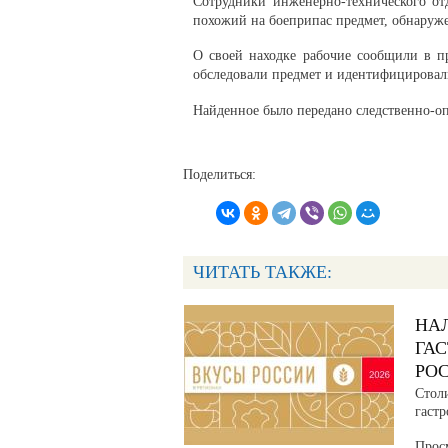
Сотрудники инженерно-технического о
похожий на боеприпас предмет, обнаруже
О своей находке рабочие сообщили в п
обследовали предмет и идентифицировал
Найденное было передано следственно-оп
Поделиться:
ЧИТАТЬ ТАКЖЕ:
НА
ГА
РО
Стол
гаст
Прос