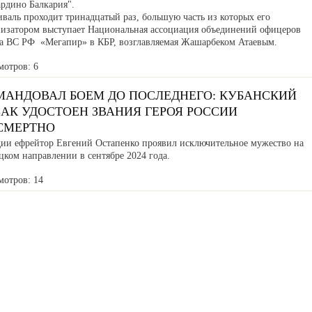
ардино Балкария".
валь проходит тринадцатый раз, большую часть из которых его
низатором выступает Национальная ассоциация объединений офицеров
са ВС РФ «Мегапир» в КБР, возглавляемая Жашарбеком Атаевым.
мотров: 6
МАНДОВАЛ БОЕМ ДО ПОСЛЕДНЕГО: КУБАНСКИЙ
АК УДОСТОЕН ЗВАНИЯ ГЕРОЯ РОССИИ
СМЕРТНО
дии ефрейтор Евгений Остапенко проявил исключительное мужество на
ком направлении в сентябре 2024 года.
мотров: 14