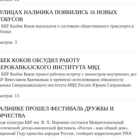
 УЛИЦАХ НАЛЬЧИКА ПОЯВИЛИСЬ 16 НОВЫХ
ТОБУСОВ
 КБР Казбек Коков высказался о состоянии общественного транспорта в
ублике.
мотров: 3
БЕК КОКОВ ОБСУДИЛ РАБОТУ
ВЕРОКАВКАЗСКОГО ИНСТИТУТА МВД
а КБР Казбек Коков провел рабочую встречу с министром внутренних дел
БР Вячеславом Крючковым и временно исполняющим обязанности
льника Северокавказского института МВД России Юрием Сапроновым.
мотров: 13
НАЛЬЧИКЕ ПРОШЕЛ ФЕСТИВАЛЬ ДРУЖБЫ И
ОРЧЕСТВА
нде культуры КБР им. В. Х. Ворокова состоялся Межрегиональный
иотический детско-юношеский фестиваль «Россия - наш общий дом»,
ященный Году единства народов России, сообщает корреспондент РИА