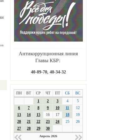
ли
ии
ов
Антикоррупционная линия
Главы КБР:
40-89-70, 40-34-32
ПН
ВТ
СР
ЧТ
ПТ
СБ
ВС
1
2
3
4
5
6
7
8
9
10
11
12
13
14
15
16
17
18
19
20
21
22
23
24
25
26
27
28
29
30
Апрель 2026