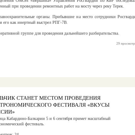
тделения ОМОН «Вершина» Управления Росгвардии по КБР обследова
нный при проведении ремонтных работ на мосту через реку Терек.
равоохранительные органы. Прибывшие на место сотрудники Росгвард
и его как инертный выстрел РПГ-7В.
еративной группе для проведения дальнейшего разбирательства.
29 просмотр
ЛЬЧИК СТАНЕТ МЕСТОМ ПРОВЕДЕНИЯ
СТРОНОМИЧЕСКОГО ФЕСТИВАЛЯ «ВКУСЫ
ССИИ»
ица Кабардино-Балкарии 5 и 6 сентября примет масштабный
рономический фестиваль.
мотров: 24