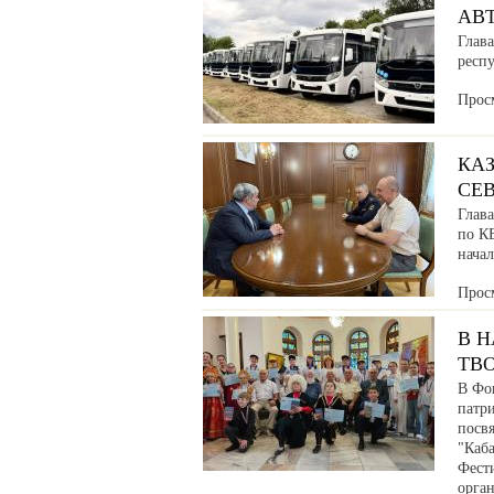
АВ
Глава
респ
Прос
КАЗ
СЕ
Глав
по К
нача
Прос
В 
ТВ
В Фо
патр
посв
"Каб
Фести
орга