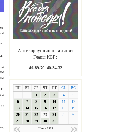
ез
ия
а.
Антикоррупционная линия
г,
Главы КБР:
на
40-89-70, 40-34-32
ны
ны
ПН
ВТ
СР
ЧТ
ПТ
СБ
ВС
 и
ва
1
2
3
4
5
.
6
7
8
9
10
11
12
ло
13
14
15
16
17
18
19
20
21
22
23
24
25
26
 –
27
28
29
30
31
ав
Июль 2026