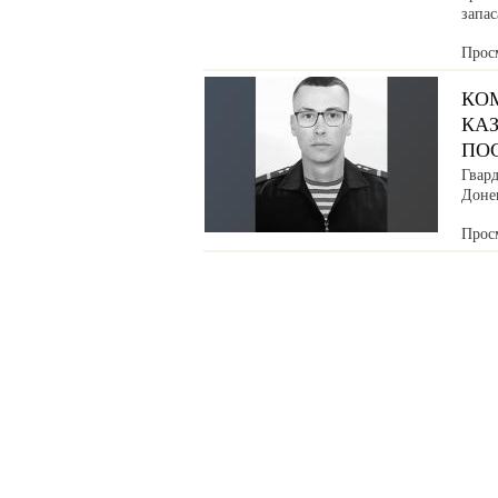
запа
Прос
КО
КАЗ
ПО
Гвар
Донец
Прос