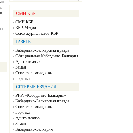
ая
в.
и,
СМИ КБР
СМИ КБР
КБР-Медиа
ов
Союз журналистов КБР
ГАЗЕТЫ
Кабардино-Балкарская правда
Официальная Кабардино-Балкария
Адыгэ псалъэ
Заман
Советская молодежь
Горянка
СЕТЕВЫЕ ИЗДАНИЯ
РИА «Кабардино-Балкария»
Кабардино-Балкарская правда
Советская молодежь
Горянка
Адыгэ псалъэ
Заман
Кабардино-Балкария