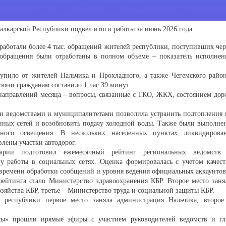
лкарской Республики подвел итоги работы за июнь 2026 года.
работали более 4 тыс. обращений жителей республики, поступивших чер
обращения были отработаны в полном объеме – показатель исполнен
упило от жителей Нальчика и Прохладного, а также Чегемского район
вязи гражданам составило 1 час 39 минут.
направлений месяца – вопросы, связанные с ТКО, ЖКХ, состоянием доро
и ведомствами и муниципалитетами позволила устранить подтопления 
онных сетей и возобновить подачу холодной воды. Также были выполне
чного освещения. В нескольких населенных пунктах ликвидирова
лены участки автодорог.
арии подготовил ежемесячный рейтинг региональных ведомств
у работы в социальных сетях. Оценка формировалась с учетом качест
 времени обработки сообщений и уровня ведения официальных аккаунтов
ейтинга стало Министерство здравоохранения КБР. Второе место заня
зяйства КБР, третье – Министерство труда и социальной защиты КБР.
 республики первое место заняла администрация Нальчика, второе
сы» прошли прямые эфиры с участием руководителей ведомств и гл