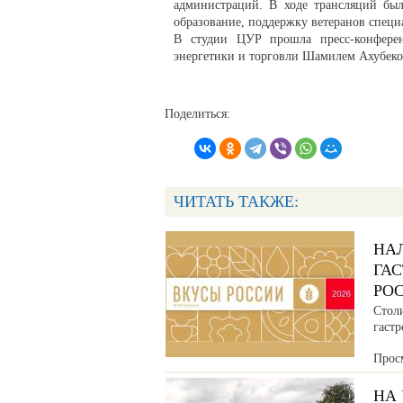
администраций. В ходе трансляций был
образование, поддержку ветеранов специ
В студии ЦУР прошла пресс-конфере
энергетики и торговли Шамилем Ахубек
Поделиться:
ЧИТАТЬ ТАКЖЕ:
НА
ГА
РО
Стол
гаст
Прос
НА