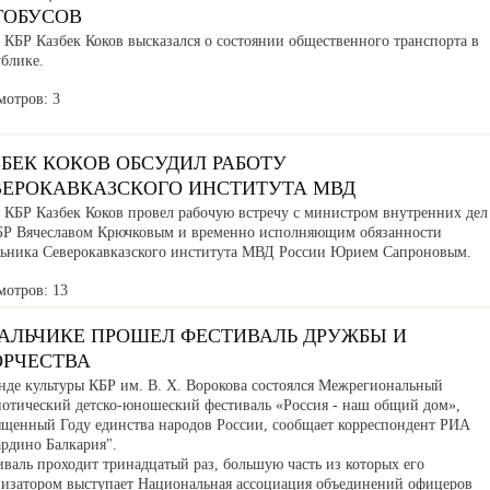
ТОБУСОВ
 КБР Казбек Коков высказался о состоянии общественного транспорта в
ублике.
мотров: 3
БЕК КОКОВ ОБСУДИЛ РАБОТУ
ВЕРОКАВКАЗСКОГО ИНСТИТУТА МВД
а КБР Казбек Коков провел рабочую встречу с министром внутренних дел
БР Вячеславом Крючковым и временно исполняющим обязанности
льника Северокавказского института МВД России Юрием Сапроновым.
мотров: 13
НАЛЬЧИКЕ ПРОШЕЛ ФЕСТИВАЛЬ ДРУЖБЫ И
ОРЧЕСТВА
нде культуры КБР им. В. Х. Ворокова состоялся Межрегиональный
иотический детско-юношеский фестиваль «Россия - наш общий дом»,
ященный Году единства народов России, сообщает корреспондент РИА
ардино Балкария".
валь проходит тринадцатый раз, большую часть из которых его
низатором выступает Национальная ассоциация объединений офицеров