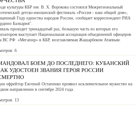
ОРЧЕСТВА
нде культуры КБР им. В. Х. Ворокова состоялся Межрегиональный
иотический детско-юношеский фестиваль «Россия - наш общий дом»,
ященный Году единства народов России, сообщает корреспондент РИА
ардино Балкария".
валь проходит тринадцатый раз, большую часть из которых его
низатором выступает Национальная ассоциация объединений офицеров
са ВС РФ «Мегапир» в КБР, возглавляемая Жашарбеком Атаевым.
мотров: 6
МАНДОВАЛ БОЕМ ДО ПОСЛЕДНЕГО: КУБАНСКИЙ
АК УДОСТОЕН ЗВАНИЯ ГЕРОЯ РОССИИ
СМЕРТНО
дии ефрейтор Евгений Остапенко проявил исключительное мужество на
ком направлении в сентябре 2024 года.
мотров: 13