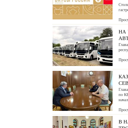
Стол
гаст
Прос
НА
АВ
Глава
респ
Прос
КАЗ
СЕ
Глав
по К
нача
Прос
В 