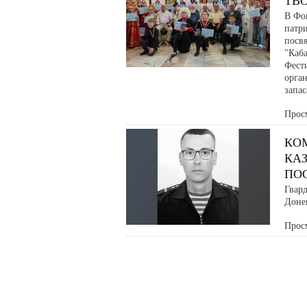
ТВ
В Фо
патр
посв
"Каб
Фести
орга
запа
Прос
КО
КАЗ
ПО
Гвар
Донец
Прос