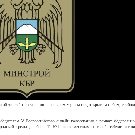
новой точкой притяжения — сквером-музеем под открытым небом, сообща
бедителем V Всероссийского онлайн-голосования в рамках федерально
одской среды», набрав 11 571 голос местных жителей, сейчас актив