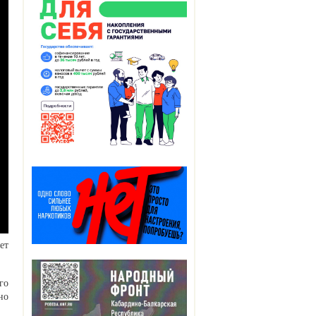
ет
го
но