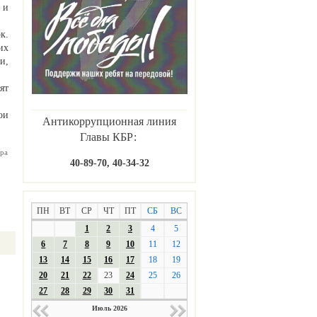
 и
к.
их
и,
ят
ои
Антикоррупционная линия
Главы КБР:
ра
40-89-70, 40-34-32
ПН
ВТ
СР
ЧТ
ПТ
СБ
ВС
1
2
3
4
5
6
7
8
9
10
11
12
13
14
15
16
17
18
19
20
21
22
23
24
25
26
27
28
29
30
31
Июль 2026