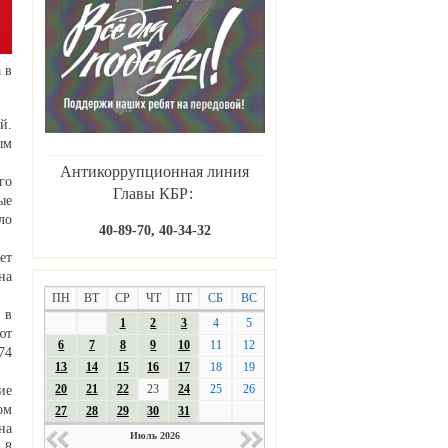
 в
й.
ым
Антикоррупционная линия
го
Главы КБР:
ые
ло
40-89-70, 40-34-32
ет
на
ПН
ВТ
СР
ЧТ
ПТ
СБ
ВС
 в
1
2
3
4
5
ют
6
7
8
9
10
11
12
74
13
14
15
16
17
18
19
20
21
22
23
24
25
26
ие
ом
27
28
29
30
31
на
Июль 2026
 8