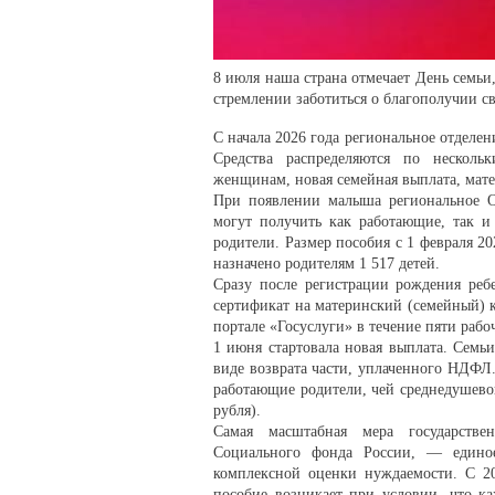
8 июля наша страна отмечает День семьи
стремлении заботиться о благополучии с
С начала 2026 года региональное отделе
Средства распределяются по нескол
женщинам, новая семейная выплата, мат
При появлении малыша региональное О
могут получить как работающие, так и
родители. Размер пособия с 1 февраля 20
назначено родителям 1 517 детей.
Сразу после регистрации рождения реб
сертификат на материнский (семейный) 
портале «Госуслуги» в течение пяти раб
1 июня стартовала новая выплата. Семь
виде возврата части, уплаченного НДФЛ.
работающие родители, чей среднедушево
рубля).
Самая масштабная мера государстве
Социального фонда России, — единое
комплексной оценки нуждаемости. С 20
пособие возникает при условии, что к