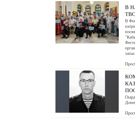
В 
ТВ
В Фо
патр
посв
"Каб
Фести
орга
запа
Прос
КО
КАЗ
ПО
Гвар
Донец
Прос