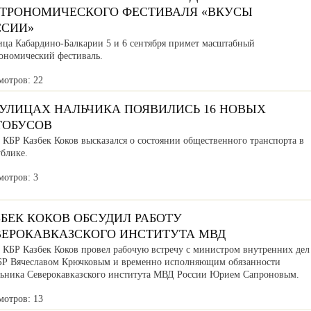
СТРОНОМИЧЕСКОГО ФЕСТИВАЛЯ «ВКУСЫ
ССИИ»
ица Кабардино-Балкарии 5 и 6 сентября примет масштабный
рономический фестиваль.
мотров: 22
 УЛИЦАХ НАЛЬЧИКА ПОЯВИЛИСЬ 16 НОВЫХ
ТОБУСОВ
 КБР Казбек Коков высказался о состоянии общественного транспорта в
ублике.
мотров: 3
БЕК КОКОВ ОБСУДИЛ РАБОТУ
ВЕРОКАВКАЗСКОГО ИНСТИТУТА МВД
а КБР Казбек Коков провел рабочую встречу с министром внутренних дел
БР Вячеславом Крючковым и временно исполняющим обязанности
льника Северокавказского института МВД России Юрием Сапроновым.
мотров: 13