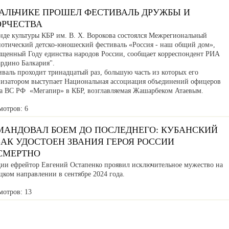
НАЛЬЧИКЕ ПРОШЕЛ ФЕСТИВАЛЬ ДРУЖБЫ И
ОРЧЕСТВА
нде культуры КБР им. В. Х. Ворокова состоялся Межрегиональный
иотический детско-юношеский фестиваль «Россия - наш общий дом»,
ященный Году единства народов России, сообщает корреспондент РИА
ардино Балкария".
валь проходит тринадцатый раз, большую часть из которых его
низатором выступает Национальная ассоциация объединений офицеров
са ВС РФ «Мегапир» в КБР, возглавляемая Жашарбеком Атаевым.
мотров: 6
МАНДОВАЛ БОЕМ ДО ПОСЛЕДНЕГО: КУБАНСКИЙ
АК УДОСТОЕН ЗВАНИЯ ГЕРОЯ РОССИИ
СМЕРТНО
дии ефрейтор Евгений Остапенко проявил исключительное мужество на
ком направлении в сентябре 2024 года.
мотров: 13