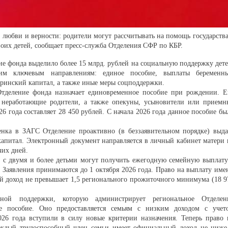
, любви и верности: родители могут рассчитывать на помощь государства
воих детей, сообщает пресс-служба Отделения СФР по КБР.
ние фонда выделило более 15 млрд. рублей на социальную поддержку дете
ьким ключевым направлениям: единое пособие, выплаты беременн
еринский капитал, а также иные меры соцподдержки.
тделение фонда назначает единовременное пособие при рождении. Е
 неработающие родители, а также опекуны, усыновители или приемн
26 года составляет 28 450 рублей. С начала 2026 года данное пособие бы
енка в ЗАГС Отделение проактивно (в беззаявительном порядке) выда
капитал. Электронный документ направляется в личный кабинет матери 
очих дней.
и с двумя и более детьми могут получить ежегодную семейную выплату
 Заявления принимаются до 1 октября 2026 года. Право на выплату име
й доход не превышает 1,5 регионального прожиточного минимума (18 9
нной поддержки, которую администрирует региональное Отделен
 пособие. Оно предоставляется семьям с низким доходом с учет
26 года вступили в силу новые критерии назначения. Теперь право 
аждый трудоспособный член семьи имеет официальный доход не ниже