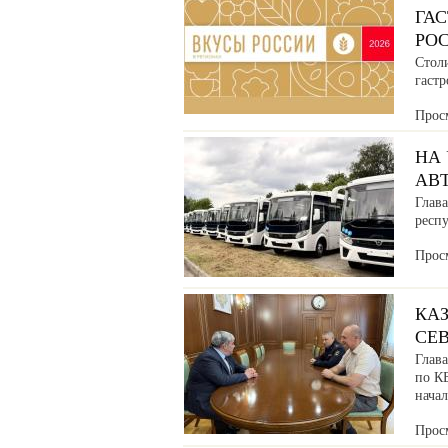
ГА
РО
Стол
гаст
Прос
НА
АВ
Глава
респ
Прос
КАЗ
СЕ
Глав
по К
нача
Прос