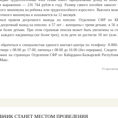
 выражении — 216 744 рубля в год). Размер самого пособия зависит 
ного минимума на ребенка или трудоспособного взрослого. Выплата мож
очного минимума и назначается на 12 месяцев.
аться правом досрочного выхода на пенсию. Отделение СФР по К
досрочный выход на пенсию: в 57 лет – женщины с тремя детьми; в 56 л
 и более детьми. При этом страховая пенсия может быть увеличена за сч
ждого иждивенца (не более трех), если дети не достигли 18 лет (или 
 обратиться к специалистам единого контакт-центра по телефону: 8-800-
верг с 08:00 до 17:00, пятница с 08:00 до 16:00 (без перерыва). Следите 
ржки на страницах Отделения СФР по Кабардино-Балкарской Республик
 Макс.
15 просмотр
ЛЬЧИК СТАНЕТ МЕСТОМ ПРОВЕДЕНИЯ