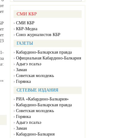
от
ет
СМИ КБР
СМИ КБР
БР
КБР-Медиа
ет
Союз журналистов КБР
ет
23
ГАЗЕТЫ
Кабардино-Балкарская правда
1-
Официальная Кабардино-Балкария
за
Адыгэ псалъэ
е:
Заман
Советская молодежь
ов
Горянка
СЕТЕВЫЕ ИЗДАНИЯ
РИА «Кабардино-Балкария»
Кабардино-Балкарская правда
Советская молодежь
Горянка
Адыгэ псалъэ
Заман
Кабардино-Балкария