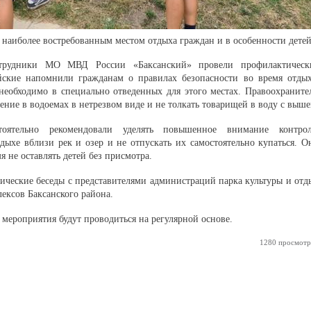
я наиболее востребованным местом отдыха граждан и в особенности детей
отрудники МО МВД России «Баксанский» провели профилактическ
ские напомнили гражданам о правилах безопасности во время отдых
необходимо в специально отведенных для этого местах. Правоохраните
ие в водоемах в нетрезвом виде и не толкать товарищей в воду с выше
оятельно рекомендовали уделять повышенное внимание контро
дыхе вблизи рек и озер и не отпускать их самостоятельно купаться. О
я не оставлять детей без присмотра.
ческие беседы с представителями администраций парка культуры и отд
лексов Баксанского района.
мероприятия будут проводиться на регулярной основе.
1280 просмотр