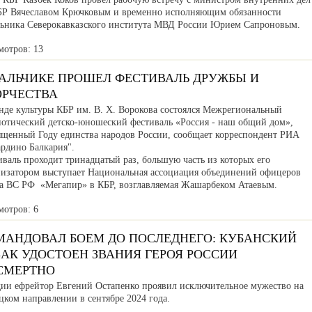
БР Вячеславом Крючковым и временно исполняющим обязанности
льника Северокавказского института МВД России Юрием Сапроновым.
мотров: 13
НАЛЬЧИКЕ ПРОШЕЛ ФЕСТИВАЛЬ ДРУЖБЫ И
ОРЧЕСТВА
нде культуры КБР им. В. Х. Ворокова состоялся Межрегиональный
иотический детско-юношеский фестиваль «Россия - наш общий дом»,
ященный Году единства народов России, сообщает корреспондент РИА
ардино Балкария".
валь проходит тринадцатый раз, большую часть из которых его
низатором выступает Национальная ассоциация объединений офицеров
са ВС РФ «Мегапир» в КБР, возглавляемая Жашарбеком Атаевым.
мотров: 6
МАНДОВАЛ БОЕМ ДО ПОСЛЕДНЕГО: КУБАНСКИЙ
АК УДОСТОЕН ЗВАНИЯ ГЕРОЯ РОССИИ
СМЕРТНО
дии ефрейтор Евгений Остапенко проявил исключительное мужество на
ком направлении в сентябре 2024 года.