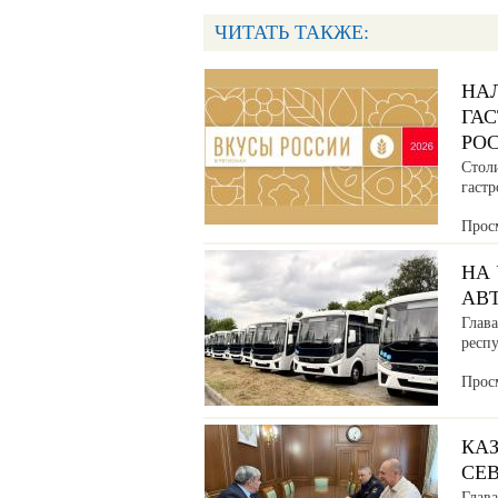
ЧИТАТЬ ТАКЖЕ:
НА
ГА
РО
Стол
гаст
Прос
НА
АВ
Глава
респ
Прос
КАЗ
СЕ
Глав