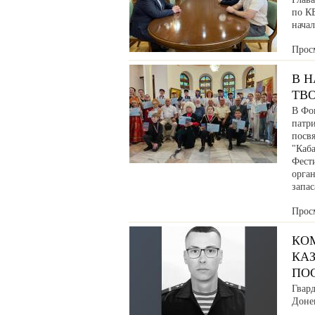
по К
нача
Прос
В 
ТВ
В Фо
патр
посв
"Каб
Фести
орга
запа
Прос
КО
КАЗ
ПО
Гвар
Донец