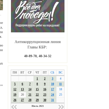
.
ие
а,
ли
к.
Антикоррупционная линия
лю
Главы КБР:
ни
40-89-70, 40-34-32
ых
ПН
ВТ
СР
ЧТ
ПТ
СБ
ВС
1
2
3
4
5
6
7
8
9
10
11
ов
12
13
14
15
16
17
18
19
20
21
22
23
24
25
26
27
28
29
30
31
Июль 2021