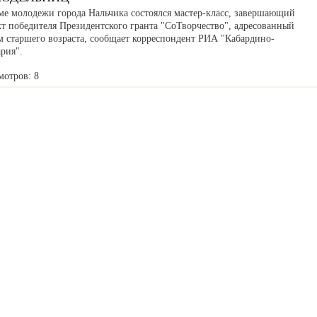
ме молодежи города Нальчика состоялся мастер-класс, завершающий
кт победителя Президентского гранта "СоТворчество", адресованный
м старшего возраста, сообщает корреспондент РИА "Кабардино-
рия".
мотров: 8