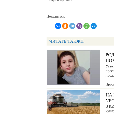
зафиксировали.
Поделиться:
ЧИТАТЬ ТАКЖЕ:
РО
ПО
Уваж
прос
прож
Прос
НА
УБ
В Ка
культ