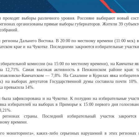
и проходят выборы различного уровня. Россияне выбирают новый сост
регионах организованы прямые выборы губернаторов. Жители 39 субъект
ксобраний.
регионы Дальнего Востока. В 20:00 по местному времени (11:00 мск) в
атском крае и на Чукотке. Последними закроются избирательные участки
бирательной комиссии (на 15:00 по местному времени), на Камчатке яв
ла 12,71%. Самая высокая активность в Пенжинском районе края: т
опавловске-Камчатском — 7,8%. На Сахалине и Курилах явка избирател
к) на выборах депутатов Государственной думы составила почти 10%.
ка превысила 14%.
я была зафиксирована и на Чукотке. К полудню на избирательные участ
ка избирателей на выборах в Приморье к 15:00 первого дня голосован
8,21%.
 регионах страны. Последний избирательный участок закроется
тному времени.
о мониторинга», каких-либо серьезных нарушений в этих регионах 