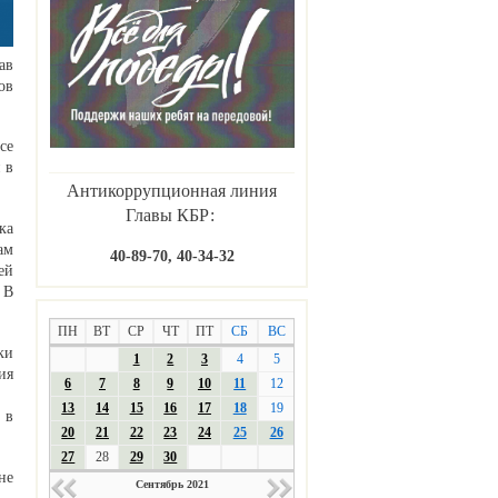
ав
ов
се
 в
Антикоррупционная линия
Главы КБР:
ка
ам
40-89-70, 40-34-32
ей
 В
ПН
ВТ
СР
ЧТ
ПТ
СБ
ВС
ки
1
2
3
4
5
ия
6
7
8
9
10
11
12
13
14
15
16
17
18
19
 в
20
21
22
23
24
25
26
27
28
29
30
не
Сентябрь 2021