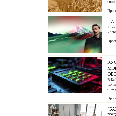
тонн
Прос
НА 
15 ав
«Кав
Прос
КУ
МО
ОБ
В Ка
такт
станд
Прос
"Б
РУ