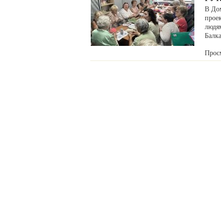
В До
прое
людя
Балка
Прос