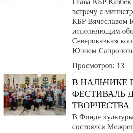
Глава КБР Казбек
встречу с минист
КБР Вячеславом 
исполняющим обя
Северокавказског
Юрием Сапронов
Просмотров: 13
В НАЛЬЧИКЕ
ФЕСТИВАЛЬ 
ТВОРЧЕСТВА
В Фонде культуры
состоялся Межре