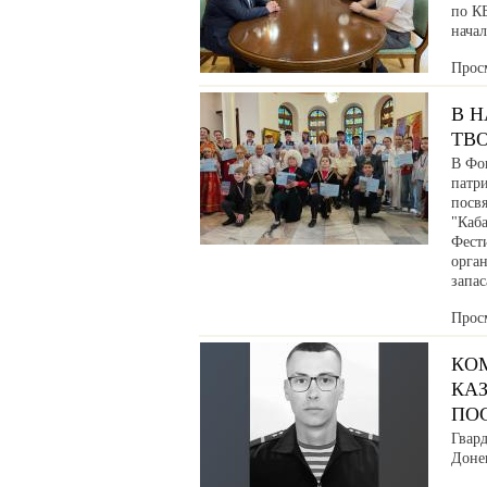
по К
нача
Прос
В 
ТВ
В Фо
патр
посв
"Каб
Фести
орга
запа
Прос
КО
КАЗ
ПО
Гвар
Донец