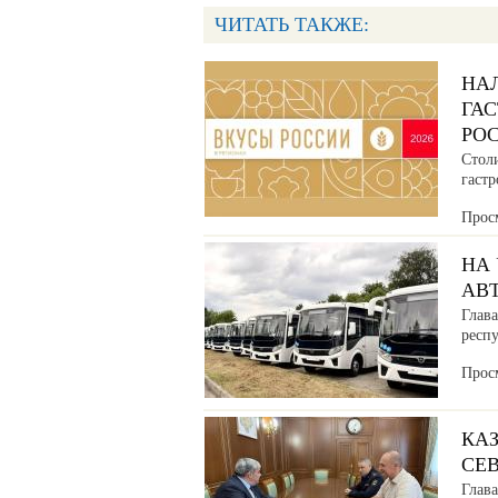
ЧИТАТЬ ТАКЖЕ:
НА
ГА
РО
Стол
гаст
Прос
НА
АВ
Глава
респ
Прос
КАЗ
СЕ
Глав