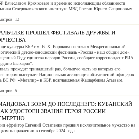
БР Вячеславом Крючковым и временно исполняющим обязанности
льника Северокавказского института МВД России Юрием Сапроновым.
мотров: 13
НАЛЬЧИКЕ ПРОШЕЛ ФЕСТИВАЛЬ ДРУЖБЫ И
ОРЧЕСТВА
нде культуры КБР им. В. Х. Ворокова состоялся Межрегиональный
иотический детско-юношеский фестиваль «Россия - наш общий дом»,
ященный Году единства народов России, сообщает корреспондент РИА
ардино Балкария".
валь проходит тринадцатый раз, большую часть из которых его
низатором выступает Национальная ассоциация объединений офицеров
са ВС РФ «Мегапир» в КБР, возглавляемая Жашарбеком Атаевым.
мотров: 5
МАНДОВАЛ БОЕМ ДО ПОСЛЕДНЕГО: КУБАНСКИЙ
АК УДОСТОЕН ЗВАНИЯ ГЕРОЯ РОССИИ
СМЕРТНО
дии ефрейтор Евгений Остапенко проявил исключительное мужество на
ком направлении в сентябре 2024 года.