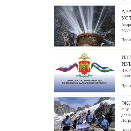
АВ
УС
Авар
водоп
Прос
ИЗ
ИЗ
В Ка
прои
Прос
ЭК
С 10 
для в
Погр
Прос