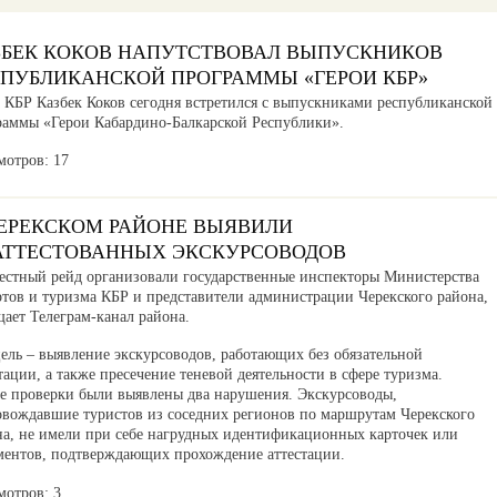
ЗБЕК КОКОВ НАПУТСТВОВАЛ ВЫПУСКНИКОВ
СПУБЛИКАНСКОЙ ПРОГРАММЫ «ГЕРОИ КБР»
а КБР Казбек Коков сегодня встретился с выпускниками республиканской
раммы «Герои Кабардино-Балкарской Республики».
мотров: 17
ЧЕРЕКСКОМ РАЙОНЕ ВЫЯВИЛИ
АТТЕСТОВАННЫХ ЭКСКУРСОВОДОВ
естный рейд организовали государственные инспекторы Министерства
ртов и туризма КБР и представители администрации Черекского района,
ает Телеграм-канал района.
ель – выявление экскурсоводов, работающих без обязательной
тации, а также пресечение теневой деятельности в сфере туризма.
де проверки были выявлены два нарушения. Экскурсоводы,
овождавшие туристов из соседних регионов по маршрутам Черекского
на, не имели при себе нагрудных идентификационных карточек или
ментов, подтверждающих прохождение аттестации.
мотров: 3