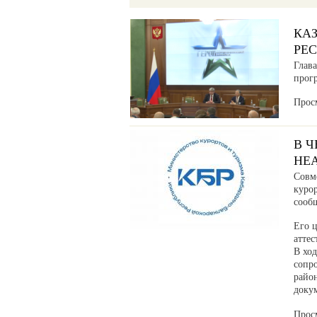
КА
РЕ
Глав
прог
Прос
В 
НЕ
Совм
куро
сообщ
Его ц
аттес
В хо
сопр
райо
доку
Прос