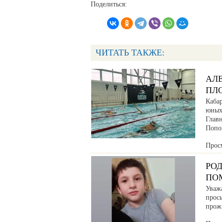
Поделиться:
ЧИТАТЬ ТАКЖЕ:
АЛ
ПЛО
Каба
юных
Глав
Попо
Прос
РО
ПО
Уваж
прос
прож