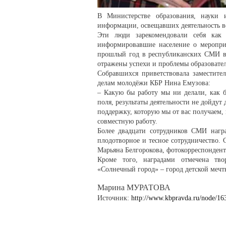
В Министерстве образования, науки 
информации, освещавших деятельность ве
Эти люди зарекомендовали себя как
информировавшие население о мероприя
прошлый год в республиканских СМИ вы
отражены успехи и проблемы образовате
Собравшихся приветствовала заместите
делам молодёжи КБР Нина Емузова:
– Какую бы работу мы ни делали, как б
поля, результаты деятельности не дойдут
поддержку, которую мы от вас получаем,
совместную работу.
Более двадцати сотрудников СМИ наг
плодотворное и тесное сотрудничество.
Марьяна Белгорокова, фотокорреспондент
Кроме того, наградами отмечена тв
«Солнечный город» – город детской мечт
Марина МУРАТОВА
Источник:
http://www.kbpravda.ru/node/16