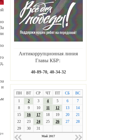
ой
но
За
ли
по
Антикоррупционная линия
го
Главы КБР:
д,
40-89-70, 40-34-32
за
 и
ПН
ВТ
СР
ЧТ
ПТ
СБ
ВС
ьм
1
2
3
4
5
6
7
8
9
10
11
12
13
14
15
16
17
18
19
20
21
22
23
24
25
26
27
28
29
30
31
ра
Май 2017