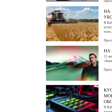
Прос
НА
УБ
В Ка
культ
тонн
Прос
НА 
15 ав
«Кав
Прос
КУ
МО
ОБ
В Ка
такт