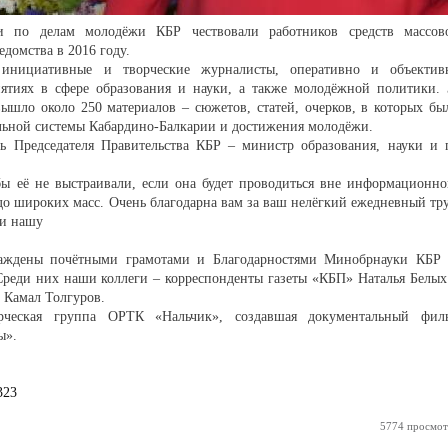
и по делам молодёжи КБР чествовали работников средств массов
домства в 2016 году.
 инициативные и творческие журналисты, оперативно и объектив
тиях в сфере образования и науки, а также молодёжной политики. 
шло около 250 материалов – сюжетов, статей, очерков, в которых бы
льной системы Кабардино-Балкарии и достижения молодёжи.
ль Председателя Правительства КБР – министр образования, науки и 
ы её не выстраивали, если она будет проводиться вне информационно
 до широких масс. Очень благодарна вам за ваш нелёгкий ежедневный тру
 и нашу
раждены почётными грамотами и Благодарностями Минобрнауки КБР 
 Среди них наши коллеги – корреспонденты газеты «КБП» Наталья Белых
 Камал Толгуров.
орческая группа ОРТК «Нальчик», создавшая документальный фил
ы».
323
5774 просмот