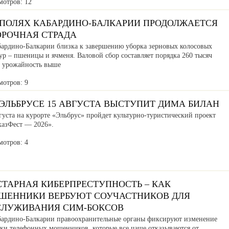
мотров: 12
 ПОЛЯХ КАБАРДИНО-БАЛКАРИИ ПРОДОЛЖАЕТСЯ
ОРОЧНАЯ СТРАДА
бардино-Балкарии близка к завершению уборка зерновых колосовых
ур – пшеницы и ячменя. Валовой сбор составляет порядка 260 тысяч
, урожайность выше
мотров: 9
ЭЛЬБРУСЕ 15 АВГУСТА ВЫСТУПИТ ДИМА БИЛАН
густа на курорте «Эльбрус» пройдет культурно-туристический проект
казФест — 2026».
мотров: 4
СТАРНАЯ КИБЕРПРЕСТУПНОСТЬ – КАК
ШЕННИКИ ВЕРБУЮТ СОУЧАСТНИКОВ ДЛЯ
СЛУЖИВАНИЯ СИМ-БОКСОВ
бардино-Балкарии правоохранительные органы фиксируют изменение
ики телефонных мошенников, которые все чаще отказываются от