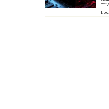
станд
Прос