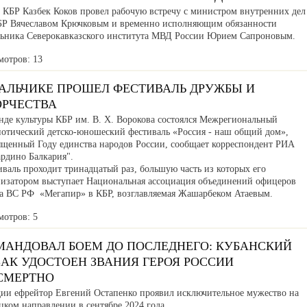
а КБР Казбек Коков провел рабочую встречу с министром внутренних дел
БР Вячеславом Крючковым и временно исполняющим обязанности
льника Северокавказского института МВД России Юрием Сапроновым.
мотров: 13
НАЛЬЧИКЕ ПРОШЕЛ ФЕСТИВАЛЬ ДРУЖБЫ И
ОРЧЕСТВА
нде культуры КБР им. В. Х. Ворокова состоялся Межрегиональный
иотический детско-юношеский фестиваль «Россия - наш общий дом»,
ященный Году единства народов России, сообщает корреспондент РИА
ардино Балкария".
валь проходит тринадцатый раз, большую часть из которых его
низатором выступает Национальная ассоциация объединений офицеров
са ВС РФ «Мегапир» в КБР, возглавляемая Жашарбеком Атаевым.
мотров: 5
МАНДОВАЛ БОЕМ ДО ПОСЛЕДНЕГО: КУБАНСКИЙ
АК УДОСТОЕН ЗВАНИЯ ГЕРОЯ РОССИИ
СМЕРТНО
дии ефрейтор Евгений Остапенко проявил исключительное мужество на
ком направлении в сентябре 2024 года.