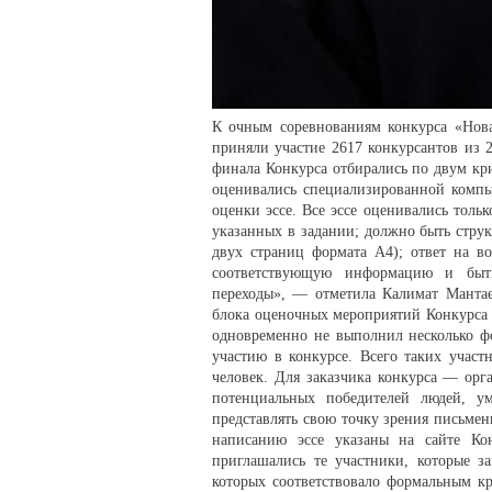
К очным соревнованиям конкурса «Нова
приняли участие 2617 конкурсантов из 
финала Конкурса отбирались по двум кри
оценивались специализированной компь
оценки эссе. Все эссе оценивались толь
указанных в задании; должно быть стру
двух страниц формата А4); ответ на в
соответствующую информацию и быть
переходы», — отметила Калимат Мантае
блока оценочных мероприятий Конкурса «
одновременно не выполнил несколько ф
участию в конкурсе. Всего таких участ
человек. Для заказчика конкурса — орг
потенциальных победителей людей, у
представлять свою точку зрения письме
написанию эссе указаны на сайте Кон
приглашались те участники, которые з
которых соответствовало формальным кр