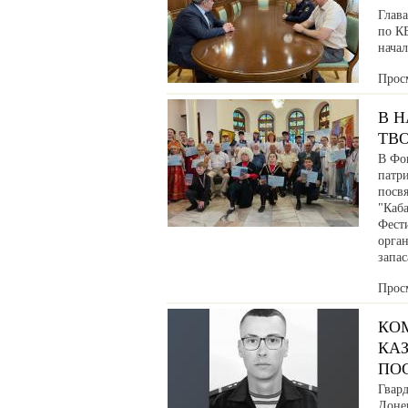
Глав
по К
нача
Прос
В 
ТВ
В Фо
патр
посв
"Каб
Фести
орга
запа
Прос
КО
КАЗ
ПО
Гвар
Донец