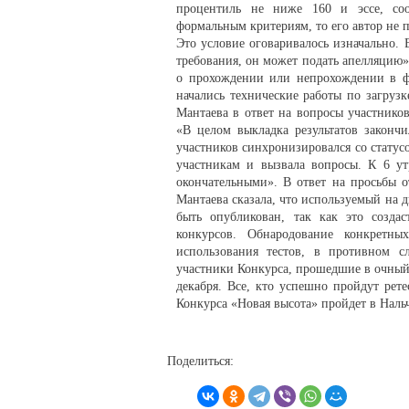
процентиль не ниже 160 и эссе, соо
формальным критериям, то его автор не 
Это условие оговаривалось изначально. 
требования, он может подать апелляцию»
о прохождении или непрохождении в фин
начались технические работы по загруз
Мантаева в ответ на вопросы участнико
«В целом выкладка результатов закончи
участников синхронизировался со статусо
участникам и вызвала вопросы. К 6 ут
окончательными». В ответ на просьбы о
Мантаева сказала, что используемый на 
быть опубликован, так как это созда
конкурсов. Обнародование конкретн
использования тестов, в противном с
участники Конкурса, прошедшие в очный 
декабря. Все, кто успешно пройдут рете
Конкурса «Новая высота» пройдет в Нальч
Поделиться: