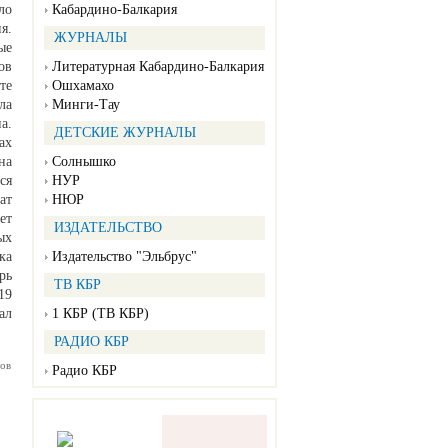
ло
Кабардино-Балкария
я.
ЖУРНАЛЫ
ые
ов
Литературная Кабардино-Балкария
те
Ошхамахо
ла
Минги-Тау
а.
ДЕТСКИЕ ЖУРНАЛЫ
ах
на
Солнышко
ся
НУР
ат
НЮР
ет
ИЗДАТЕЛЬСТВО
ых
ка
Издательство "Эльбрус"
рь
ТВ КБР
19
ал
1 КБР (ТВ КБР)
РАДИО КБР
ов
Радио КБР