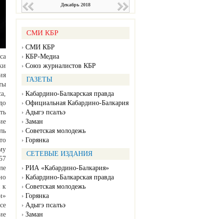
Декабрь 2018
СМИ КБР
СМИ КБР
са
КБР-Медиа
ки
Союз журналистов КБР
ия
ГАЗЕТЫ
ты
а,
Кабардино-Балкарская правда
до
Официальная Кабардино-Балкария
ть
Адыгэ псалъэ
ие
Заман
ль
Советская молодежь
то
Горянка
му
СЕТЕВЫЕ ИЗДАНИЯ
57
ле
РИА «Кабардино-Балкария»
но
Кабардино-Балкарская правда
 к
Советская молодежь
и»
Горянка
се
Адыгэ псалъэ
ие
Заман