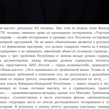
я высота» допущены 202 человека. При этом во втором этапе Конкур
2791 человека, имевших право на прохождение тестирования. «Участни
териям — онлайн-тестирование и проверка эссе. Результаты тестирован
ютерной программой. Но не менее объективными являются и результа
ко по формальным критериям: эссе должно содержать ответы на 4 вопрос
ктурировано и не превышать заявленный объем (от половины страницы 
опрос о трех проблемах Республики и личном вкладе должен содержа
 аргументирован, между абзацами должны содержаться логическ
ва, представитель АНО «Россия — страна возможностей», руководите
Новая высота». «Эссе оценивалось по трехбалльной шкале. Только те, к
ормальных требований к написанию эссе, не допускались к дальнейше
ников из первых трехсот, показавших лучшие результаты по тесту, — 
анов власти Кабардино-Балкарской Республики — важно увидеть в чис
меющих не только системно мыслить, но и содержательно, грамот
нно», — прокомментировала методику оценки эссе Мантаева. Требования
курса. «Соответственно в число участников финала «автоматическ
аняли следующие места по итогам дистанционного тестирования и эс
итериям. В результате, к очному ретесту допущены участники, имеющ