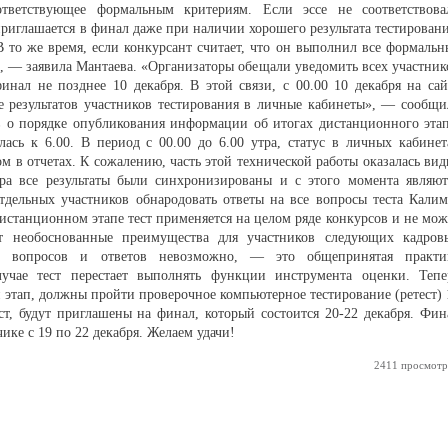
тветствующее формальным критериям. Если эссе не соответствова
приглашается в финал даже при наличии хорошего результата тестировани
В то же время, если конкурсант считает, что он выполнил все формальн
, — заявила Мантаева. «Организаторы обещали уведомить всех участник
ал не позднее 10 декабря. В этой связи, с 00.00 10 декабря на сай
ке результатов участников тестирования в личные кабинеты», — сообщи
в о порядке опубликования информации об итогах дистанционного этап
лась к 6.00. В период с 00.00 до 6.00 утра, статус в личных кабинет
м в отчетах. К сожалению, часть этой технической работы оказалась вид
ра все результаты были синхронизированы и с этого момента являют
тдельных участников обнародовать ответы на все вопросы теста Калим
дистанционном этапе тест применяется на целом ряде конкурсов и не мож
ст необоснованные преимущества для участников следующих кадров
ых вопросов и ответов невозможно, — это общепринятая практи
лучае тест перестает выполнять функции инструмента оценки. Тепе
этап, должны пройти проверочное компьютерное тестирование (ретест) 
ст, будут приглашены на финал, который состоится 20-22 декабря. Фин
ике с 19 по 22 декабря. Желаем удачи!
2411 просмотр