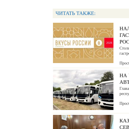
ЧИТАТЬ ТАКЖЕ:
НА
ГА
РО
Стол
гаст
Прос
НА
АВ
Глава
респ
Прос
КАЗ
СЕ