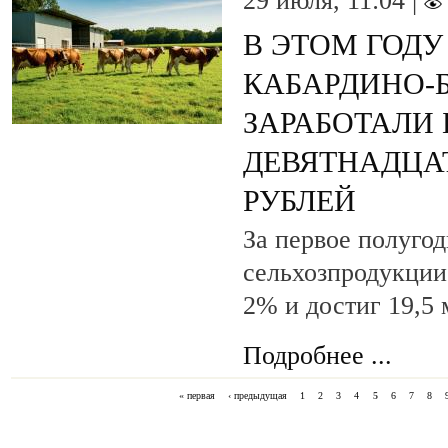
29 июля, 11:04 |
В ЭТОМ ГОДУ
КАБАРДИНО-
ЗАРАБОТАЛИ 
ДЕВЯТНАДЦА
РУБЛЕЙ
За первое полугод
сельхозпродукции
2% и достиг 19,5 
Подробнее ...
« первая
‹ предыдущая
1
2
3
4
5
6
7
8
СТРАНИЦЫ