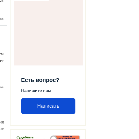
ых
ертия
ов
ум
ет
Есть вопрос?
ов
ативный
Напишите нам
льбрус»
Написать
ия
не