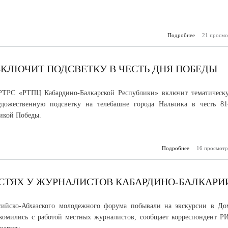
Подробнее
о Эстафета п
21 просмо
ВКЛЮЧИТ ПОДСВЕТКУ В ЧЕСТЬ ДНЯ ПОБЕДЫ
РТРС «РТПЦ Кабардино-Балкарской Республики» включит тематическ
художественную подсветку на телебашне города Нальчика в честь 81
икой Победы.
Подробнее
16 просмотр
о Теле
Нальчике 
подсветку в ч
СТЯХ У ЖУРНАЛИСТОВ КАБАРДИНО-БАЛКАРИ
сийско-Абхазского молодежного форума побывали на экскурсии в До
комились с работой местных журналистов, сообщает корреспондент Р