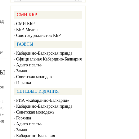
СМИ КБР
ад
СМИ КБР
КБР-Медиа
Союз журналистов КБР
ГАЗЕТЫ
ра
 у дома
Кабардино-Балкарская правда
терана»
Официальная Кабардино-Балкария
Адыгэ псалъэ
Заман
ДЫ
Советская молодежь
Горянка
ое
СЕТЕВЫЕ ИЗДАНИЯ
РИА «Кабардино-Балкария»
а,
Кабардино-Балкарская правда
в;
Советская молодежь
и»
Горянка
ия
Адыгэ псалъэ
Заман
Кабардино-Балкария