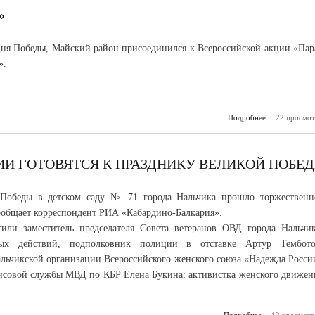
»
ня Победы, Майский район присоединился к Всероссийской акции «Пар
».
Подробнее
22 просмот
о «Парад
ве
ИИ ГОТОВЯТСЯ К ПРАЗДНИКУ ВЕЛИКОЙ ПОБЕ
Победы в детском саду № 71 города Нальчика прошло торжественн
ообщает корреспондент РИА «Кабардино-Балкария».
или заместитель председателя Совета ветеранов ОВД города Нальчик
вых действий, подполковник полиции в отставке Артур Тембото
альчикской организации Всероссийского женского союза «Надежда Росси
нсовой службы МВД по КБР Елена Букина; активистка женского движен