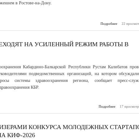
ением в Ростове-на-Дону.
Подробнее
о Авиасообщ
22 просмот
Юге
восстана
после вр
огра
ЕХОДЯТ НА УСИЛЕННЫЙ РЕЖИМ РАБОТЫ В
оохранения Кабардино-Балкарской Республики Рустам Калибатов пров
уководителями подведомственных организаций, на котором обсуждали
росы системы здравоохранения региона, сообщает пресс-служ
дравоохранения КБР.
Подробнее
о Медучрежде
17 просмотр
перех
усиленны
работы в праз
РИЗЕРАМИ КОНКУРСА МОЛОДЕЖНЫХ СТАРТАП
А КИФ-2026