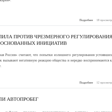
кария».
Подробнее
о Участники ф
18 просмотр
гостях у журн
Кабардино-Б
ПИЛА ПРОТИВ ЧРЕЗМЕРНОГО РЕГУЛИРОВАНИ
ОБОСНОВАННЫХ ИНИЦИАТИВ
ая Россия» считают, что попытки излишнего регулирования устоявших
к вызывают негативную реакцию общества и нередко воспринимаются к
.
Подробнее
12 просмотр
о «Единая 
выступила
чрез
регули
бытовых пр
ЛИ АВТОПРОБЕГ
необосн
ин