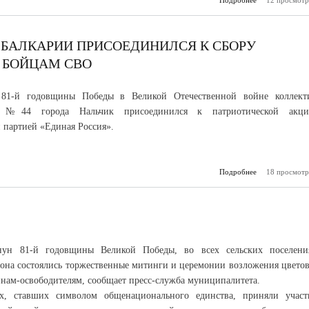
Подробнее
12 просмотр
о Дети Каб
Балкарии гот
празднику 
-БАЛКАРИИ ПРИСОЕДИНИЛСЯ К СБОРУ
 БОЙЦАМ СВО
 81-й годовщины Победы в Великой Отечественной войне коллект
а №44 города Нальчик присоединился к патриотической акци
 партией «Единая Россия».
Подробнее
18 просмотр
о Дет
Кабардино-Б
присоеди
сбору гуман
помощи бой
нун 81-й годовщины Великой Победы, во всех сельских поселени
йона состоялись торжественные митинги и церемонии возложения цветов
нам-освободителям, сообщает пресс-служба муниципалитета.
х, ставших символом общенационального единства, приняли участ