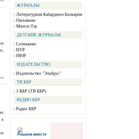
ов
ардино-
овятся к
ЖУРНАЛЫ
Великой
Победы
Литературная Кабардино-Балкария
Ошхамахо
Минги-Тау
ДЕТСКИЕ ЖУРНАЛЫ
ив
Солнышко
НУР
и,
НЮР
ИЗДАТЕЛЬСТВО
Издательство "Эльбрус"
ов
ский сад
алкарии
ТВ КБР
нился к
итарной
1 КБР (ТВ КБР)
цам СВО
РАДИО КБР
Радио КБР
ях
 к
ие
Решаем вместе