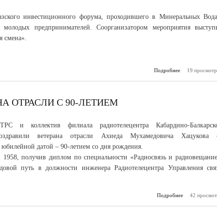
азского инвестиционного форума, проходившего в Минеральных Вода
ь молодых предпринимателей. Соорганизатором мероприятия выступ
 смена».
Подробнее
19 просмотр
о Студен
стали пр
конкурса мол
стартапов
роста Кав
НА ОТРАСЛИ С 90-ЛЕТИЕМ
КИ
РТРС и коллектив филиала радиотелецентра Кабардино-Балкарск
оздравили ветерана отрасли Ахиеда Мухамедовича Хацукова 
 юбилейной датой – 90-летием со дня рождения.
 1958, получив диплом по специальности «Радиосвязь и радиовещание
удовой путь в должности инженера Радиотелецентра Управления свя
Подробнее
42 просмот
о РТРС поз
ветерана о
90