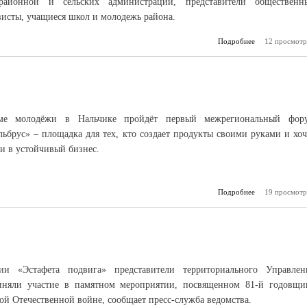
 районной и сельских администраций, представители общественн
висты, учащиеся школ и молодежь района.
Подробнее
о Символ бессм
12 просмотр
е молодёжи в Нальчике пройдёт первый межрегиональный фор
ьбрус» – площадка для тех, кто создает продукты своими руками и хоч
би в устойчивый бизнес.
Подробнее
19 просмотр
о «Кре
Э
и «Эстафета подвига» представители территориального Управлен
иняли участие в памятном мероприятии, посвященном 81-й годовщи
ой Отечественной войне, сообщает пресс-служба ведомства.