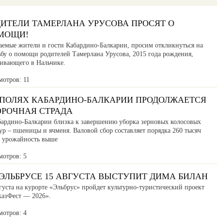
ДИТЕЛИ ТАМЕРЛАНА УРУСОВА ПРОСЯТ О
МОЩИ!
аемые жители и гости Кабардино-Балкарии, просим откликнуться на
ьбу о помощи родителей Тамерлана Урусова, 2015 года рождения,
ивающего в Нальчике.
мотров: 11
 ПОЛЯХ КАБАРДИНО-БАЛКАРИИ ПРОДОЛЖАЕТСЯ
ОРОЧНАЯ СТРАДА
бардино-Балкарии близка к завершению уборка зерновых колосовых
ур – пшеницы и ячменя. Валовой сбор составляет порядка 260 тысяч
, урожайность выше
мотров: 5
ЭЛЬБРУСЕ 15 АВГУСТА ВЫСТУПИТ ДИМА БИЛАН
густа на курорте «Эльбрус» пройдет культурно-туристический проект
казФест — 2026».
мотров: 4