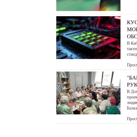
КУ
МО
ОБ
В Ка
такт
станд
Прос
"Б
РУ
В До
прое
людя
Балка
Прос