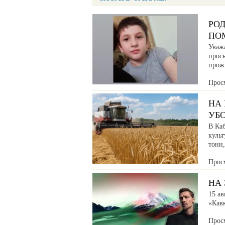
РО
ПО
Уваж
прос
прож
Прос
НА
УБ
В Ка
культ
тонн
Прос
НА 
15 ав
«Кав
Прос