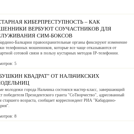
СТАРНАЯ КИБЕРПРЕСТУПНОСТЬ – КАК
ШЕННИКИ ВЕРБУЮТ СОУЧАСТНИКОВ ДЛЯ
СЛУЖИВАНИЯ СИМ-БОКСОВ
бардино-Балкарии правоохранительные органы фиксируют изменение
ики телефонных мошенников, которые все чаще отказываются от
артной сотовой связи в пользу кустарных методов IP-телефонии.
мотров: 5
АБУШКИН КВАДРАТ" ОТ НАЛЬЧИКСКИХ
КОДЕЛЬНИЦ
ме молодежи города Нальчика состоялся мастер-класс, завершающий
кт победителя Президентского гранта "СоТворчество", адресованный
м старшего возраста, сообщает корреспондент РИА "Кабардино-
рия".
мотров: 8