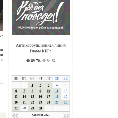
а»
Антикоррупционная линия
ли
Главы КБР:
ди
 о
40-89-70, 40-34-32
ПН
ВТ
СР
ЧТ
ПТ
СБ
ВС
ов
1
2
3
4
5
6
7
8
9
10
11
12
13
14
15
16
17
18
19
20
21
22
23
24
25
26
27
28
29
30
Сентябрь 2021