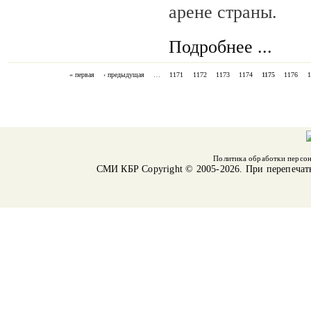
арене страны.
Подробнее ...
« первая
‹ предыдущая
…
1171
1172
1173
1174
1175
1176
1
СТРАНИЦЫ
Политика обработки персо
СМИ КБР
Copyright © 2005-2026. При перепечат