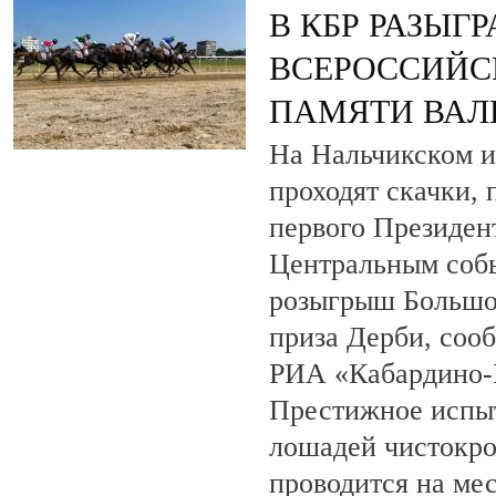
В КБР РАЗЫГ
ВСЕРОССИЙС
ПАМЯТИ ВАЛ
На Нальчикском и
проходят скачки,
первого Президен
Центральным собы
розыгрыш Большо
приза Дерби, соо
РИА «Кабардино-
Престижное испыт
лошадей чистокро
проводится на ме