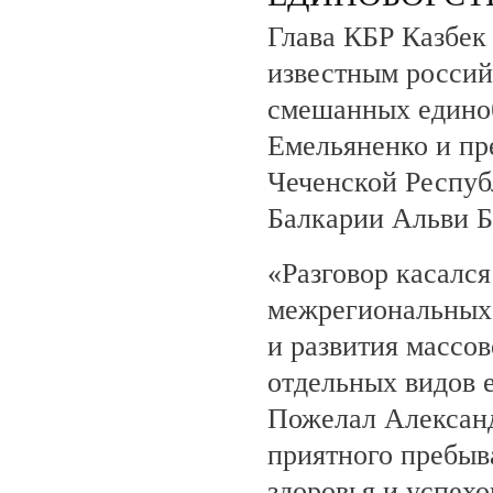
Глава КБР Казбек 
известным росси
смешанных едино
Емельяненко и пр
Чеченской Респуб
Балкарии Альви 
«Разговор касалс
межрегиональных 
и развития массов
отдельных видов 
Пожелал Алексан
приятного пребыв
здоровья и успехо