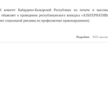
ый комитет Кабардино-Балкарской Республики по печати и массов
 объявляет о проведении республиканского конкурса «АЛЬТЕРНАТИВ
ект социальной рекламы по профилактике правонарушении).
Подробнее
о Открыт прие
9321 просмо
на конкурс соц
«Альтер