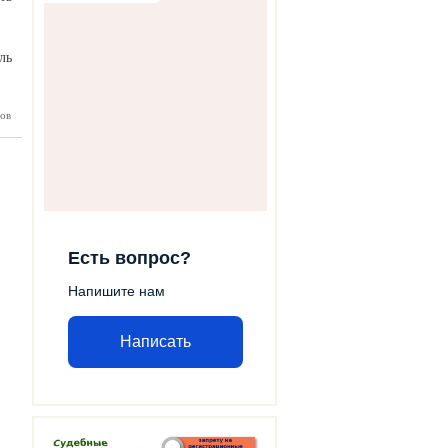
ль
едведев
ов
остерег
стников
ания от
 скрыть
 статус
Есть вопрос?
Напишите нам
Написать