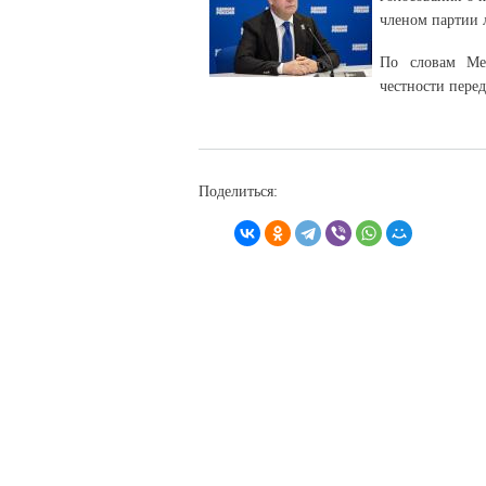
членом партии 
По словам Ме
честности пере
Поделиться: