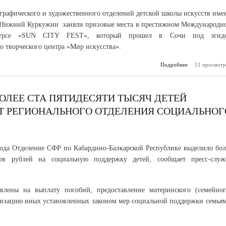
графического и художественного отделений детской школы искусств име
. Нижний Куркужин заняли призовые места в престижном Международн
онкурсе «SUN CITY FEST», который прошел в Сочи под эгид
 творческого центра «Мир искусства».
Подробнее
о Главный приз
11 просмотр
ОЛЕЕ СТА ПЯТИДЕСЯТИ ТЫСЯЧ ДЕТЕЙ
Т РЕГИОНАЛЬНОГО ОТДЕЛЕНИЯ СОЦИАЛЬНОГ
года Отделение СФР по Кабардино-Балкарской Республике выделило бол
ов рублей на социальную поддержку детей, сообщает пресс-служ
авлены на выплату пособий, предоставление материнского (семейног
лизацию иных установленных законом мер социальной поддержки семьям