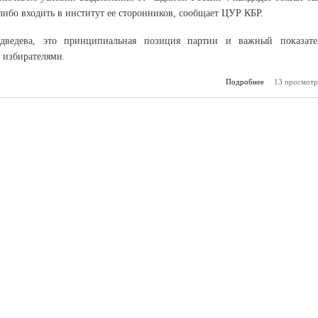
либо входить в институт ее сторонников, сообщает ЦУР КБР.
дведева, это принципиальная позиция партии и важный показате
д избирателями.
Подробнее
о Дмитрий М
13 просмотр
пред
уча
голосов
попыток
политический