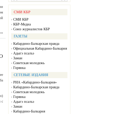
ни
СМИ КБР
ом
ой
СМИ КБР
КБР-Медиа
Союз журналистов КБР
ов
ГАЗЕТЫ
Кабардино-Балкарская правда
Официальная Кабардино-Балкария
Адыгэ псалъэ
О
Заман
Советская молодежь
Горянка
ее
СЕТЕВЫЕ ИЗДАНИЯ
ба
РИА «Кабардино-Балкария»
Кабардино-Балкарская правда
Советская молодежь
о)
Горянка
 с
Адыгэ псалъэ
Заман
Кабардино-Балкария