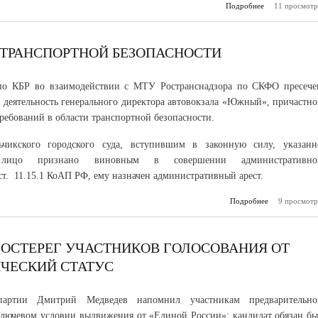
Подробнее
11 просмотр
о В Каб
Балкарии б
пятидесят
детей п
подде
ТРАНСПОРТНОЙ БЕЗОПАСНОСТИ
регион
От
Социальног
о КБР во взаимодействии с МТУ Ространснадзора по СКФО пресече
 деятельность генерального директора автовокзала «Южный», причастно
ребований в области транспортной безопасности.
чикского городского суда, вступившим в законную силу, указанн
 лицо признано виновным в совершении административно
ст. 11.15.1 КоАП РФ, ему назначен административный арест.
Подробнее
9 просмотр
о На
тре
транс
безоп
ОСТЕРЕГ УЧАСТНИКОВ ГОЛОСОВАНИЯ ОТ
ЧЕСКИЙ СТАТУС
 партии Дмитрий Медведев напомнил участникам предварительно
ключевом условии выдвижения от «Единой России»: кандидат обязан бы