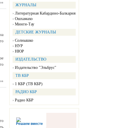
ов
ардино-
ЖУРНАЛЫ
олее ста
и тысяч
Литературная Кабардино-Балкария
олучают
ржку от
Ошхамахо
ального
Минги-Тау
деления
о фонда
ДЕТСКИЕ ЖУРНАЛЫ
на
России
Солнышко
го
НУР
НЮР
ое
ИЗДАТЕЛЬСТВО
го
Издательство "Эльбрус"
ТВ КБР
ов
рушения
1 КБР (ТВ КБР)
бований
портной
РАДИО КБР
асности
Радио КБР
го
Решаем вместе
ть