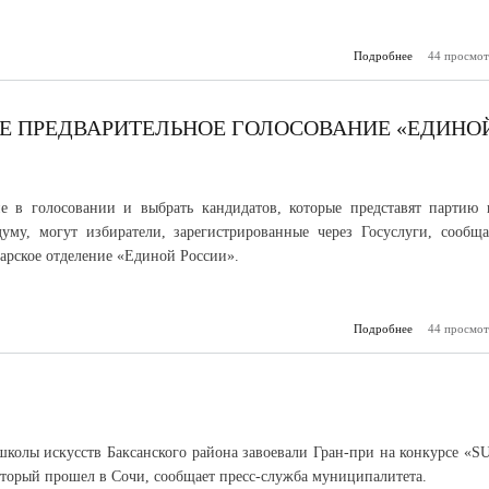
Подробнее
о Идару То
44 просмот
нужна наша 
Е ПРЕДВАРИТЕЛЬНОЕ ГОЛОСОВАНИЕ «ЕДИНО
е в голосовании и выбрать кандидатов, которые представят партию 
уму, могут избиратели, зарегистрированные через Госуслуги, сообща
арское отделение «Единой России».
Подробнее
44 просмот
о Ста
элек
предвари
голосование 
колы искусств Баксанского района завоевали Гран‑при на конкурсе «S
торый прошел в Сочи, сообщает пресс-служба муниципалитета.