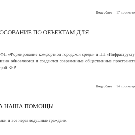
Подробнее
о Социально з
17 просмотр
ЛОСОВАНИЕ ПО ОБЪЕКТАМ ДЛЯ
 ФП «Формирование комфортной городской среды» и НП «Инфраструкту
ивно обновляются и создаются современные общественные пространств
рой КБР.
Подробнее
о В КБР продо
14 просмотр
голосов
объек
благоуст
А НАША ПОМОЩЬ!
яки и все неравнодушные граждане.