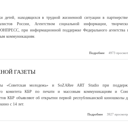
и детей, находящихся в трудной жизненной ситуации в партнерстве
листов России, Агентством социальной информации, творческ
ЮНПРЕСС, при информационной поддержке Федерального агентства 
вым коммуникациям.
Подробнее
4973 просмот
о VII всеро
конкурс журнал
работ «В ф
НОЙ ГАЗЕТЫ
еты «Советская молодежь» и SoZARee ART Studio при поддерж
ного комитета КБР по печати и массовым коммуникациям и Сою
тов КБР объявляют об открытии первой республиканской киношколы д
кино с 14 лет.
Подробнее
3927 просмотр
о Кинош
молодежной