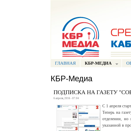
Портал СМИ КБР
ГЛАВНАЯ
КБР-МЕДИА
О
КБР-Медиа
ПОДПИСКА НА ГАЗЕТУ "С
6 апреля, 2016 - 07:04
​​С 1 апреля ст
Теперь на газе
отделении, но 
указанной в пр