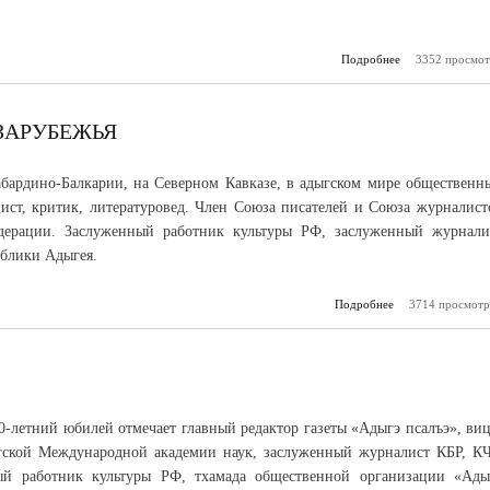
Подробнее
3352 просмот
о Юбилей М
ЗАРУБЕЖЬЯ
бардино-Балкарии, на Северном Кавказе, в адыгском мире общественн
цист, критик, литературовед. Член Союза писателей и Союза журналист
дерации. Заслуженный работник культуры РФ, заслуженный журнали
ублики Адыгея.
Подробнее
о Глашатай чер
3714 просмотр
за
70-летний юбилей отмечает главный редактор газеты «Адыгэ псалъэ», виц
гской Международной академии наук, заслуженный журналист КБР, КЧ
ый работник культуры РФ, тхамада общественной организации «Ады