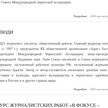
н Совета Международной черкесской ассоциации
Подробнее
о Всадник чести
4050 просмотр
 ЛЮДИ
, журналист, писатель, общественный деятель. Главный редактор газе
 (с 1997 г.), председатель КБ общественной организации «Адыгэ Хасэ
президент Международной Черкесской Ассоциации, вице-президе
ународной Академии наук. Член Союза писателей и Союза журналист
дерации; заслуженный работник культуры РФ, заслуженный журнали
ублики Адыгея. Автор и автор-составитель нескольких десятков книг
тории и культуры, адыгского мухаджирства и черкесского зарубежь
 в России и в других странах мира.
Подробнее
о Неделя: даты, 
3695 просмотр
УРС ЖУРНАЛИСТСКИХ РАБОТ «В ФОКУСЕ –