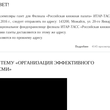
ЗЕТ!
кземпляры газет для Филиала «Российская книжная палата» ИТАР-ТАС
.2016 г., следует отправлять по адресу: 143200, Можайск, ул. 20-го Январ
 Национальное фондохранилище филиала ИТАР-ТАСС «Российская книжн
ами газеты доставляются по этому же адресу.
ляются по прежнему адресу.
Подробнее
4145 просмотр
о Вниманию р
 ТЕМУ «ОРГАНИЗАЦИЯ ЭФФЕКТИВНОГО
СМИ»