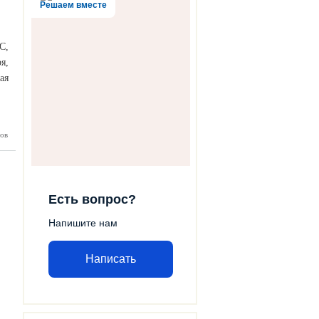
Решаем вместе
С,
я,
ая
ов
едакций
газет!
Есть вопрос?
Напишите нам
Написать