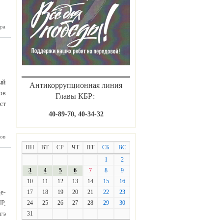
ра
ухамеда
Хафицэ
ый
Антикоррупционная линия
ов
Главы КБР:
ст
40-89-70, 40-34-32
кесского
ов
рубежья
ПН
ВТ
СР
ЧТ
ПТ
СБ
ВС
1
2
3
4
5
6
7
8
9
10
11
12
13
14
15
16
е-
17
18
19
20
21
22
23
Р,
24
25
26
27
28
29
30
гэ
31