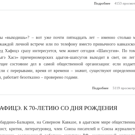
Подробнее
о Взаимодейст
4153 просмот
ы «выходишь»? – вот уже почти пятнадцать лет – именно столько 
каждой личной встрече или по телефону вместо привычного кавказско
д Хафицэ сразу интересуется, чем живет сегодня «Шапсугия». По том
ыгэ Хасэ» причерноморских адыгов-шапсугов выходит в свет, он лег
ущее состояние дел в самой общественной организации: если издает
если с перерывами, время от времени – значит, существуют определенн
, работает безотказно – проверено годами.
Подробнее
о ГЛАШАТАЙ А
5119 просмотр
ФИЦЭ. К 70-ЛЕТИЮ СО ДНЯ РОЖДЕНИЯ
бардино-Балкарии, на Северном Кавказе, в адыгском мире общественн
цист, критик, литературовед, член Союза писателей и Союза журналист