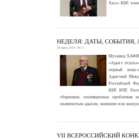
Хасэ» КБР, чле
НЕДЕЛЯ: ДАТЫ, СОБЫТИЯ,
30 марта, 2016 - 09:17
Мухамед ХАФИЦЭ
«Адыгэ псалъэ»
первый вице-
Адыгской Межд
Российской Фе
КБР, КЧР, Респ
сборников, посвященных проблемам ис
знаменитым адыгам, жившим или живущим
VII ВСЕРОССИЙСКИЙ КОНК