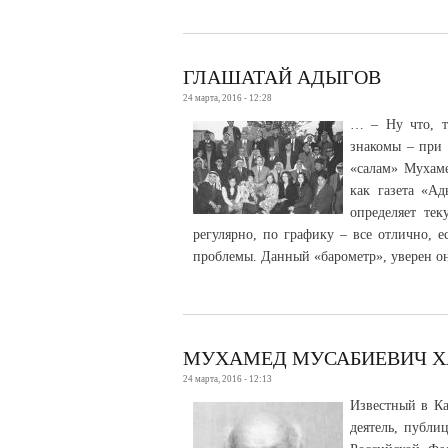
ГЛАШАТАЙ АДЫГОВ
24 марта, 2016 - 12:28
… – Ну что, т
знакомы – при 
«салам» Мухаме
как газета «Ад
определяет тек
регулярно, по графику – все отлично, 
проблемы. Данный «барометр», уверен он
МУХАМЕД МУСАБИЕВИЧ ХА
24 марта, 2016 - 12:13
Известный в Ка
деятель, публи