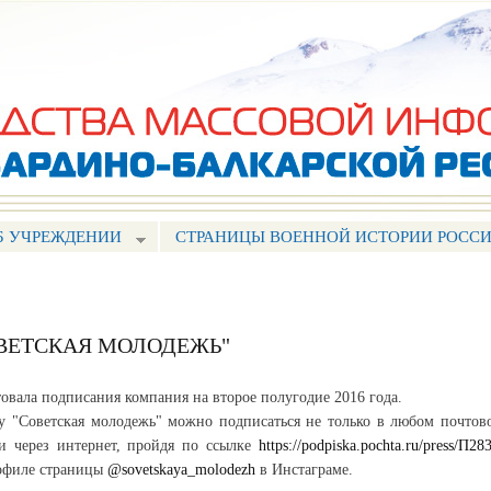
Перейти к
основному
содержанию
Б УЧРЕЖДЕНИИ
СТРАНИЦЫ ВОЕННОЙ ИСТОРИИ РОСС
ОВЕТСКАЯ МОЛОДЕЖЬ"
артовала подписания компания на второе полугодие 2016 года.
ту "Советская молодежь" можно подписаться не только в любом почтов
и через интернет, пройдя по ссылке
https://podpiska.pochta.ru/press/П28
офиле страницы
@sovetskaya_molodezh
в Инстаграме.