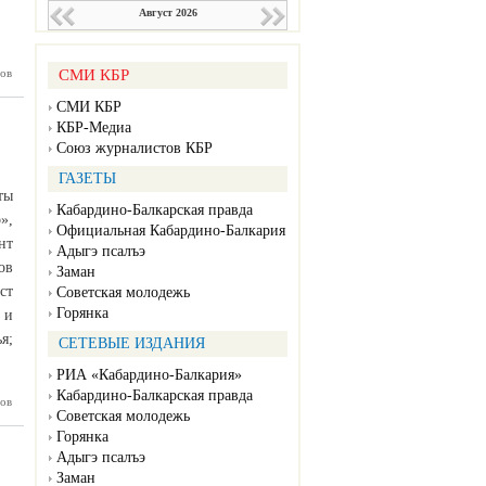
Август 2026
ов
СМИ КБР
СМИ КБР
КБР-Медиа
Союз журналистов КБР
ГАЗЕТЫ
ты
Кабардино-Балкарская правда
»,
Официальная Кабардино-Балкария
нт
Адыгэ псалъэ
ов
Заман
ст
Советская молодежь
Горянка
 и
я;
СЕТЕВЫЕ ИЗДАНИЯ
РИА «Кабардино-Балкария»
Кабардино-Балкарская правда
события,
ов
Советская молодежь
люди
Горянка
Адыгэ псалъэ
Заман