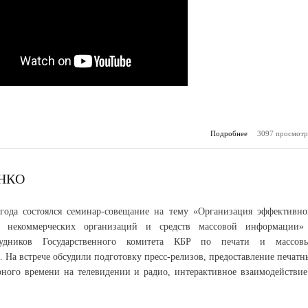
Подробнее
о Семинар-совещ
3097 просмотр
тему «Орга
эффек
взаимодействи
НКО
года состоялся семинар-совещание на тему «Организация эффективно
ия некоммерческих организаций и средств массовой информации»
рудников Государственного комитета КБР по печати и массов
 На встрече обсудили подготовку пресс-релизов, предоставление печатн
ного времени на телевидении и радио, интерактивное взаимодействие