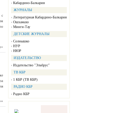
Кабардино-Балкария
ЖУРНАЛЫ
 с
Литературная Кабардино-Балкария
им
Ошхамахо
по
Минги-Тау
ДЕТСКИЕ ЖУРНАЛЫ
Солнышко
НУР
ра
ссийский
истских
НЮР
окусе –
семья»
ИЗДАТЕЛЬСТВО
Издательство "Эльбрус"
ТВ КБР
ке
1 КБР (ТВ КБР)
за
ля
РАДИО КБР
Радио КБР
ов
кола от
 газеты