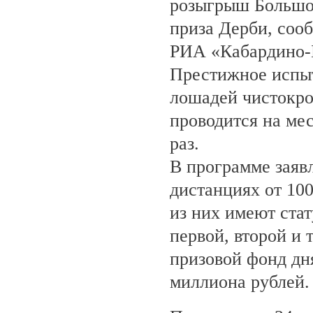
розыгрыш Большо
приза Дерби, соо
РИА «Кабардино-
Престижное испыт
лошадей чистокро
проводится на ме
раз.
В программе заяв
дистанциях от 100
из них имеют ста
первой, второй и 
призовой фонд дня
миллиона рублей.