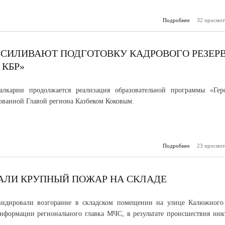
Подробнее
о Идару То
32 просмот
нужна наша 
УСИЛИВАЮТ ПОДГОТОВКУ КАДРОВОГО РЕЗЕР
 КБР»
алкарии продолжается реализация образовательной программы «Гер
ванной Главой региона Казбеком Коковым.
Подробнее
23 просмот
о В Каб
Балкарии ус
под
кадрового
через пр
АЛИ КРУПНЫЙ ПОЖАР НА СКЛАДЕ
«Гер
идировали возгорание в складском помещении на улице Калюжного
нформации регионального главка МЧС, в результате происшествия ник