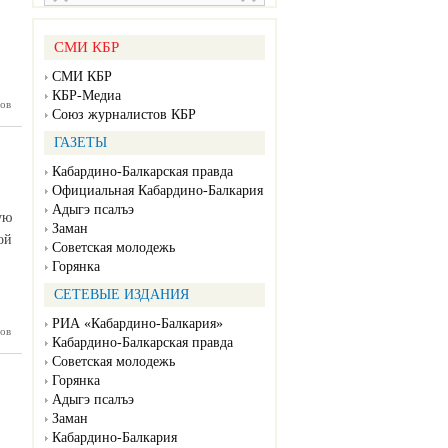
СМИ КБР
СМИ КБР
КБР-Медиа
ов
оведены
Союз журналистов КБР
сечению
теракта
ГАЗЕТЫ
Кабардино-Балкарская правда
Официальная Кабардино-Балкария
Адыгэ псалъэ
ую
Заман
ой
Советская молодежь
Горянка
СЕТЕВЫЕ ИЗДАНИЯ
РИА «Кабардино-Балкария»
ов
пройдет
Кабардино-Балкарская правда
ставка-
Т-2026»
Советская молодежь
Горянка
Адыгэ псалъэ
Заман
Кабардино-Балкария