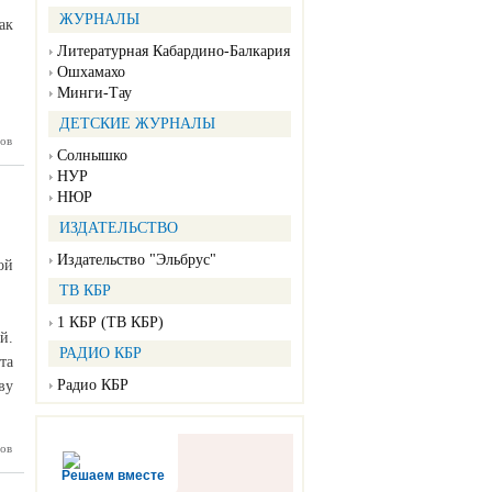
ЖУРНАЛЫ
ак
Литературная Кабардино-Балкария
Ошхамахо
Минги-Тау
ДЕТСКИЕ ЖУРНАЛЫ
ов
арифный
Солнышко
омогает
сходы на
НУР
энергию
НЮР
ИЗДАТЕЛЬСТВО
Издательство "Эльбрус"
ой
ТВ КБР
1 КБР (ТВ КБР)
й.
РАДИО КБР
та
Радио КБР
ву
о сошел
ов
ой поток
Решаем вместе