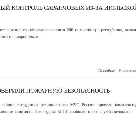
ул
НЫЙ КОНТРОЛЬ САРАНЧОВЫХ ИЗ-ЗА ИЮЛЬСКО
ссельхозцентра обследовали почти 200 га пастбищ в республике, включ
ице со Ставропольем.
Подробнее
9 просмотр
о В КБР в
усиленный к
саранчов
июльск
РОВЕРИЛИ ПОЖАРНУЮ БЕЗОПАСНОСТЬ
 районе сотрудники регионального МЧС России провели комплексн
чающие занятия на базе отдыха КБГУ, сообщает пресс-служба ведомства.