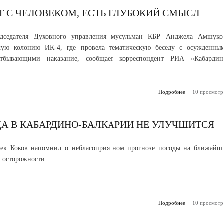
Т С ЧЕЛОВЕКОМ, ЕСТЬ ГЛУБОКИЙ СМЫСЛ
дседателя Духовного управления мусульман КБР Анджела Амшуко
кую колонию ИК-4, где провела тематическую беседу с осужденны
тбывающими наказание, сообщает корреспондент РИА «Кабардин
Подробнее
10 просмотр
о Во в
проис
человек
глубоки
А В КАБАРДИНО-БАЛКАРИИ НЕ УЛУЧШИТСЯ
бек Коков напомнил о неблагоприятном прогнозе погоды на ближайш
к осторожности.
Подробнее
10 просмотр
о В ближай
погода в Каб
Бал