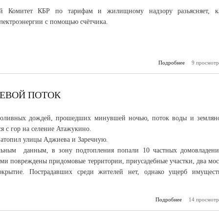
ный Комитет КБР по тарифам и жилищному надзору разьясняет, к
электроэнергии с помощью счётчика.
Подробнее
9 просмотр
о Многот
счётчик п
снизить ра
электро
ЕВОЙ ПОТОК
проливных дождей, прошедших минувшей ночью, поток воды и землян
я с гор на селение Атажукино.
затопил улицы Аджиева и Заречную.
льным данным, в зону подтопления попали 10 частных домовладени
ми повреждены придомовые территории, приусадебные участки, два мос
крытие. Пострадавших среди жителей нет, однако ущерб имущест
Подробнее
о В Атажукин
14 просмотр
селев