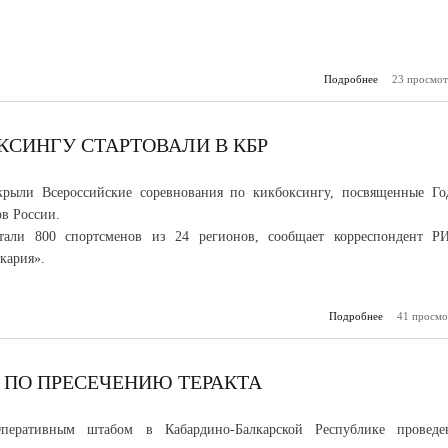
Подробнее
23 просмот
о В 
ликвид
крупный п
КСИНГУ СТАРТОВАЛИ В КБР
крыли Всероссийские соревнования по кикбоксингу, посвященные Го
ов России.
тали 800 спортсменов из 24 регионов, сообщает корреспондент Р
кария».
Подробнее
о Соревнов
41 просмо
кикб
стартова
 ПО ПРЕСЕЧЕНИЮ ТЕРАКТА
перативным штабом в Кабардино-Балкарской Республике проведе