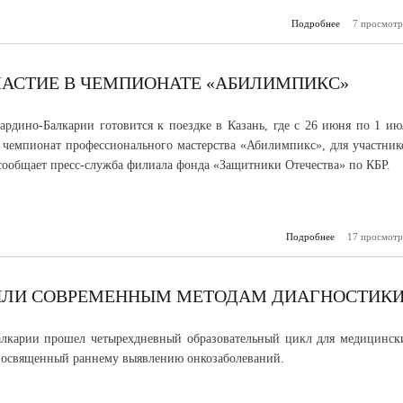
Подробнее
7 просмотр
о На баз
КБГУ пр
по
безоп
ЧАСТИЕ В ЧЕМПИОНАТЕ «АБИЛИМПИКС»
ардино-Балкарии готовится к поездке в Казань, где с 26 июня по 1 ию
 чемпионат профессионального мастерства «Абилимпикс», для участник
сообщает пресс-служба филиала фонда «Защитники Отечества» по КБР.
Подробнее
17 просмотр
о Ветер
примут уч
чем
«Абил
ЧИЛИ СОВРЕМЕННЫМ МЕТОДАМ ДИАГНОСТИК
алкарии прошел четырехдневный образовательный цикл для медицинск
посвященный раннему выявлению онкозаболеваний.