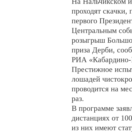
На Нальчикском и
проходят скачки,
первого Президен
Центральным собы
розыгрыш Большо
приза Дерби, соо
РИА «Кабардино-
Престижное испыт
лошадей чистокро
проводится на ме
раз.
В программе заяв
дистанциях от 100
из них имеют ста