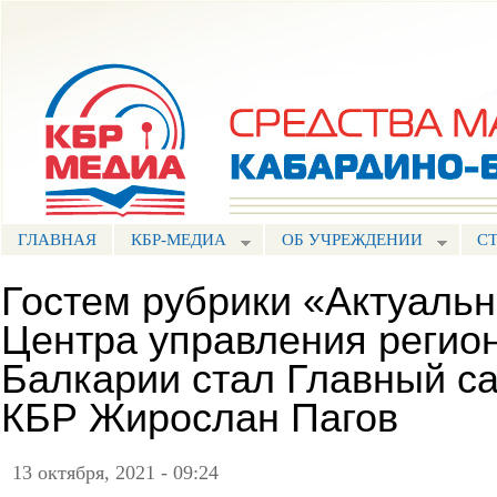
Пе
ос
Портал СМИ КБР
со
ГЛАВНАЯ
КБР-МЕДИА
ОБ УЧРЕЖДЕНИИ
С
Гостем рубрики «Актуаль
Центра управления регио
Балкарии стал Главный с
КБР Жирослан Пагов
13 октября, 2021 - 09:24