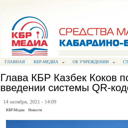
Пе
ос
Портал СМИ КБР
со
ГЛАВНАЯ
КБР-МЕДИА
ОБ УЧРЕЖДЕНИИ
С
Глава КБР Казбек Коков п
введении системы QR-код
14 октября, 2021 - 14:09
КБР-Медиа
Новости